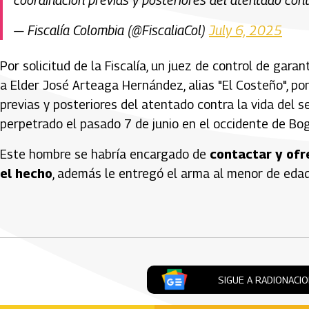
— Fiscalía Colombia (@FiscaliaCol)
July 6, 2025
Por solicitud de la Fiscalía, un juez de control de ga
a Elder José Arteaga Hernández, alias "El Costeño", po
previas y posteriores del atentado contra la vida del s
perpetrado el pasado 7 de junio en el occidente de Bo
Este hombre se habría encargado de
contactar y ofr
el hecho
, además le entregó el arma al menor de edad 
Artículos Player
SIGUE A RADIONACI