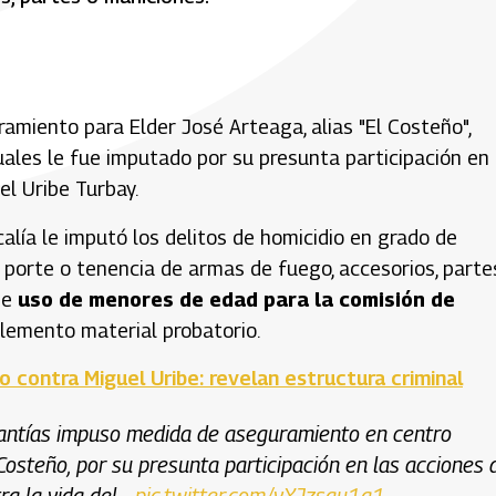
amiento para Elder José Arteaga, alias "El Costeño",
uales le fue imputado por su presunta participación en 
el Uribe Turbay.
calía le imputó los delitos de homicidio en grado de
co, porte o tenencia de armas de fuego, accesorios, parte
de
uso de menores de edad para la comisión de
elemento material probatorio.
o contra Miguel Uribe: revelan estructura criminal
garantías impuso medida de aseguramiento en centro
Costeño, por su presunta participación en las acciones 
ra la vida del…
pic.twitter.com/vXJzsau1a1