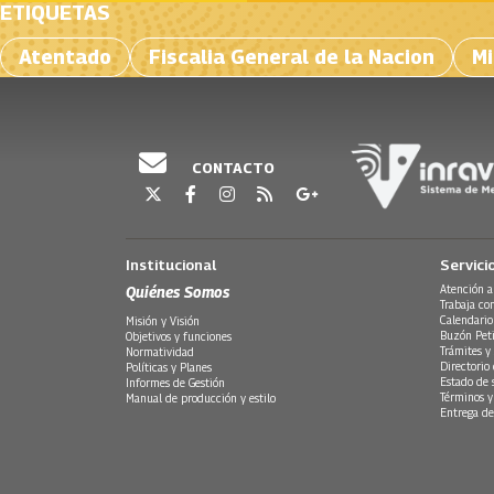
ETIQUETAS
Atentado
Fiscalia General de la Nacion
Mi
CONTACTO
Institucional
Servici
Quiénes Somos
Atención a
Trabaja co
Calendario
Misión y Visión
Buzón Peti
Objetivos y funciones
Trámites y 
Normatividad
Directorio
Políticas y Planes
Estado de 
Informes de Gestión
Términos y
Manual de producción y estilo
Entrega de