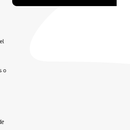
el
s o
de