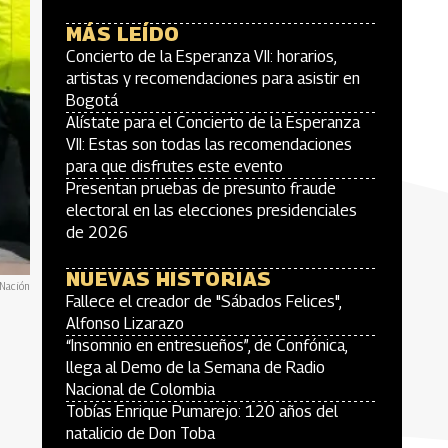
MÁS LEÍDO
Concierto de la Esperanza VII: horarios,
artistas y recomendaciones para asistir en
Bogotá
Alístate para el Concierto de la Esperanza
VII: Estas son todas las recomendaciones
para que disfrutes este evento
Presentan pruebas de presunto fraude
electoral en las elecciones presidenciales
de 2026
NUEVAS HISTORIAS
 Nación
Fallece el creador de "Sábados Felices",
Alfonso Lizarazo
“Insomnio en entresueños”, de Confónica,
llega al Demo de la Semana de Radio
Nacional de Colombia
Tobías Enrique Pumarejo: 120 años del
natalicio de Don Toba