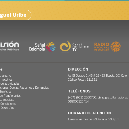
guel Uribe
os
DIRECCIÓN
l usuario
Av. El Dorado Cr.45 # 26 - 33 Bogotá D.C. Colom
n nosotros
Código Postal: 111321
 de actividades
ciones, Quejas, Reclamos y Denuncias
TELÉFONOS
Servicios
 de Funcionarios
(+57) (601) 2200700. Línea gratuita nacional:
su solicitud
018000123414
 Condiciones
 Obsequios
HORARIO DE ATENCIÓN
Lunes a viernes de 8:00 a.m. a 5:00 p.m.