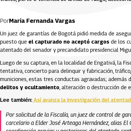
Por
Maria Fernanda Vargas
Un juez de garantías de Bogotá pidió medida de asegur
puesto que
el capturado no aceptó cargos
de los c
atentado del senador y precandidato presidencial Migu
Luego de su captura, en la localidad de Engativá, la Fis
tentativa, concierto para delinquir y fabricación, tráfi
municiones, estas tres conductas agravadas; además 
delitos y ocultamiento
, alteración o destrucción de 
Lee también:
Así avanza la investigación del atentad
Por solicitud de la Fiscalía, un juez de control de 
carcelario a Elder José Arteaga Hernández, alias El 
coordinación previas y posteriores del atentado cont