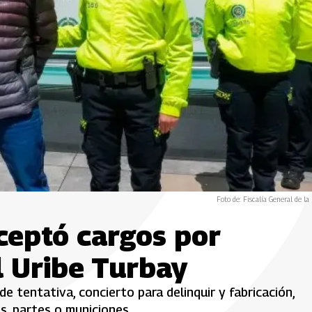
Foto de: Fiscalía General de la
aceptó cargos por
l Uribe Turbay
de tentativa, concierto para delinquir y fabricación,
s, partes o municiones.