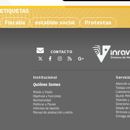
ETIQUETAS
Fiscalia
estallido social
Protestas
CONTACTO
Institucional
Servici
Quiénes Somos
Atención a
Trabaja co
Calendario
Misión y Visión
Buzón Peti
Objetivos y funciones
Trámites y 
Normatividad
Directorio
Políticas y Planes
Estado de 
Informes de Gestión
Términos y
Manual de producción y estilo
Entrega de