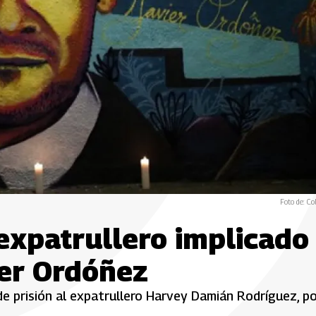
Foto de: Co
expatrullero implicado
ier Ordóñez
e prisión al expatrullero Harvey Damián Rodríguez, p