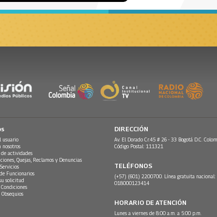
os
DIRECCIÓN
l usuario
Av. El Dorado Cr.45 # 26 - 33 Bogotá D.C. Colom
n nosotros
Código Postal: 111321
 de actividades
ciones, Quejas, Reclamos y Denuncias
TELÉFONOS
Servicios
 de Funcionarios
(+57) (601) 2200700. Línea gratuita nacional:
su solicitud
018000123414
 Condiciones
 Obsequios
HORARIO DE ATENCIÓN
Lunes a viernes de 8:00 a.m. a 5:00 p.m.