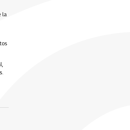
 la
ntos
l,
s.