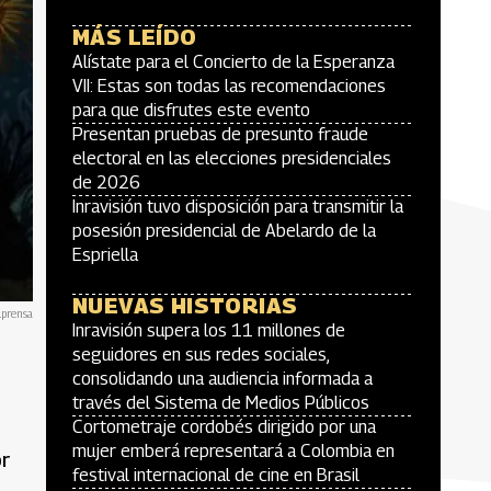
MÁS LEÍDO
Alístate para el Concierto de la Esperanza
VII: Estas son todas las recomendaciones
para que disfrutes este evento
Presentan pruebas de presunto fraude
electoral en las elecciones presidenciales
de 2026
Inravisión tuvo disposición para transmitir la
posesión presidencial de Abelardo de la
Espriella
NUEVAS HISTORIAS
lprensa
Inravisión supera los 11 millones de
seguidores en sus redes sociales,
consolidando una audiencia informada a
través del Sistema de Medios Públicos
Cortometraje cordobés dirigido por una
mujer emberá representará a Colombia en
or
festival internacional de cine en Brasil