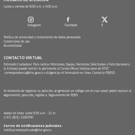
Lunes a viernes de 8:00 a.m. a 5:00 p.m.
Instagram
Facebook
X
Política de privacidad y tratamiento de datos personales
Condiciones de uso
Accesibilidad
CONTACTO VIRTUAL
Estimado Ciudadano: Para radicar Peticiones, Quejas, Reclamos, Solicitudes y Felicitaciones a
la Entidad puede remitir lo pertinente al Correo Oficial Institucional de RTVC
correspondencia@rtvc.gov.co
o diligenciar el formulario en línea:
Contacto PQRSD.
Al momento de registrar su petición, se generará un código con el cual usted podrá realizar el
seguimiento, para ello, ingrese a:
Seguimiento de PQRS
Asesor en línea: lunes 9:30 a.m. - 12 m
(+57) (601) 2200700
Correo de notificaciones judiciales:
notificacionesjudiciales@rtvc.gov.co