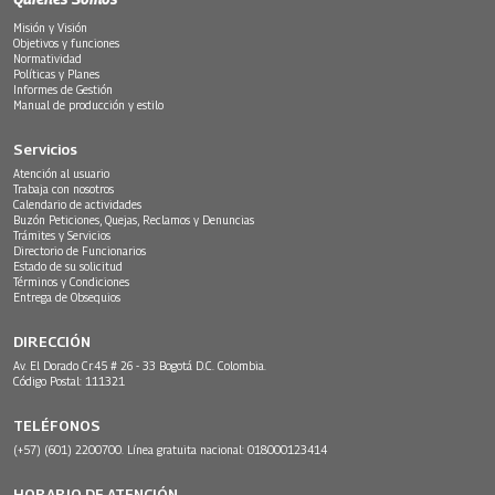
Misión y Visión
Objetivos y funciones
Normatividad
Políticas y Planes
Informes de Gestión
Manual de producción y estilo
Servicios
Atención al usuario
Trabaja con nosotros
Calendario de actividades
Buzón Peticiones, Quejas, Reclamos y Denuncias
Trámites y Servicios
Directorio de Funcionarios
Estado de su solicitud
Términos y Condiciones
Entrega de Obsequios
DIRECCIÓN
Av. El Dorado Cr.45 # 26 - 33 Bogotá D.C. Colombia.
Código Postal: 111321
TELÉFONOS
(+57) (601) 2200700. Línea gratuita nacional: 018000123414
HORARIO DE ATENCIÓN