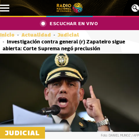
Pasar al contenido principal
ESCUCHAR EN VIVO
Inicio
Actualidad
Judicial
Investigación contra general (r) Zapateiro sigue
abierta: Corte Suprema negó preclusión
JUDICIAL
Foto: DANIEL MUNOZ / AFP