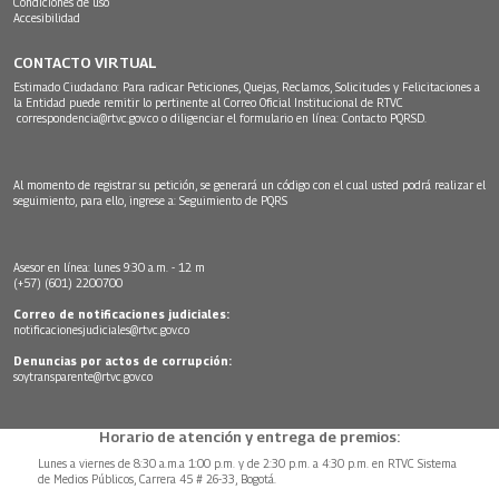
Condiciones de uso
Accesibilidad
CONTACTO VIRTUAL
Estimado Ciudadano: Para radicar Peticiones, Quejas, Reclamos, Solicitudes y Felicitaciones a
la Entidad puede remitir lo pertinente al Correo Oficial Institucional de RTVC
correspondencia@rtvc.gov.co
o diligenciar el formulario en línea:
Contacto PQRSD.
Al momento de registrar su petición, se generará un código con el cual usted podrá realizar el
seguimiento, para ello, ingrese a:
Seguimiento de PQRS
Asesor en línea: lunes 9:30 a.m. - 12 m
(+57) (601) 2200700
Correo de notificaciones judiciales:
notificacionesjudiciales@rtvc.gov.co
Denuncias por actos de corrupción:
soytransparente@rtvc.gov.co
Horario de atención y entrega de premios:
Lunes a viernes de 8:30 a.m.a 1:00 p.m. y de 2:30 p.m. a 4:30 p.m. en RTVC Sistema
de Medios Públicos, Carrera 45 # 26-33, Bogotá.