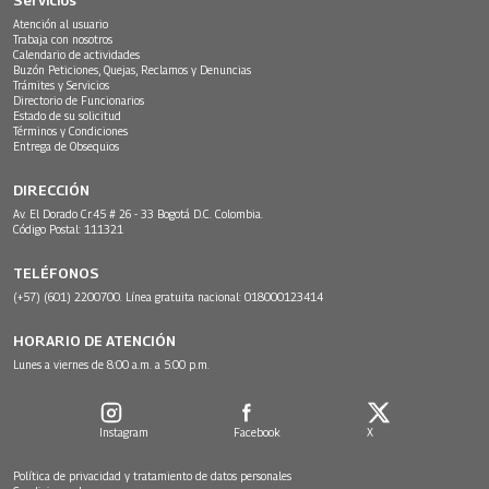
Atención al usuario
Trabaja con nosotros
Calendario de actividades
Buzón Peticiones, Quejas, Reclamos y Denuncias
Trámites y Servicios
Directorio de Funcionarios
Estado de su solicitud
Términos y Condiciones
Entrega de Obsequios
DIRECCIÓN
Av. El Dorado Cr.45 # 26 - 33 Bogotá D.C. Colombia.
Código Postal: 111321
TELÉFONOS
(+57) (601) 2200700. Línea gratuita nacional: 018000123414
HORARIO DE ATENCIÓN
Lunes a viernes de 8:00 a.m. a 5:00 p.m.
Instagram
Facebook
X
Política de privacidad y tratamiento de datos personales