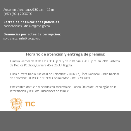
Asesor en línea: lunes 9:30 a.m. - 12 m
(+57) (601) 2200700
Correo de notificaciones judiciales:
notificacionesjudiciales@rtvc.gov.co
Denuncias por actos de corrupción:
soytransparente@rtvc.gov.co
Horario de atención y entrega de premios:
Lunes a viernes de 8:30 a.m.a 1:00 p.m. y de 2:30 p.m. a 4:30 p.m. en RTVC Sistema
de Medios Públicos, Carrera 45 # 26-33, Bogotá.
Línea directa Radio Nacional de Colombia: 2200727, Línea Nacional Radio Nacional
de Colombia: 01 8000 118 959. Conmutador RTVC 2200700
Este contenido fue financiado con recursos del Fondo Único de Tecnologías de la
Información y las Comunicaciones de MinTic.