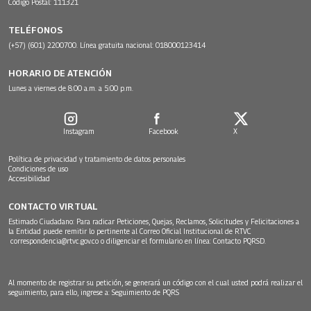
Código Postal: 111321
TELÉFONOS
(+57) (601) 2200700. Línea gratuita nacional: 018000123414
HORARIO DE ATENCIÓN
Lunes a viernes de 8:00 a.m. a 5:00 p.m.
Instagram
Facebook
X
Política de privacidad y tratamiento de datos personales
Condiciones de uso
Accesibilidad
CONTACTO VIRTUAL
Estimado Ciudadano: Para radicar Peticiones, Quejas, Reclamos, Solicitudes y Felicitaciones a
la Entidad puede remitir lo pertinente al Correo Oficial Institucional de RTVC
correspondencia@rtvc.gov.co
o diligenciar el formulario en línea:
Contacto PQRSD.
Al momento de registrar su petición, se generará un código con el cual usted podrá realizar el
seguimiento, para ello, ingrese a:
Seguimiento de PQRS