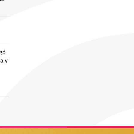
gó
ia y