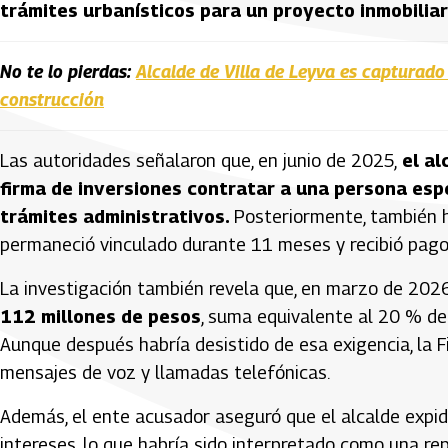
trámites urbanísticos para un proyecto inmobiliar
No te lo pierdas:
Alcalde de Villa de Leyva es capturado
construcción
Las autoridades señalaron que, en junio de 2025,
el al
firma de inversiones contratar a una persona espe
trámites administrativos.
Posteriormente, también h
permaneció vinculado durante 11 meses y recibió pag
La investigación también revela que, en marzo de 202
112 millones de pesos
, suma equivalente al 20 % del
Aunque después habría desistido de esa exigencia, la F
mensajes de voz y llamadas telefónicas.
Además, el ente acusador aseguró que el alcalde expidi
intereses, lo que habría sido interpretado como una rep