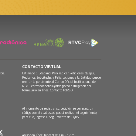
CONTACTO VIRTUAL
bia.
Estimado Ciudadano: Para radicar Peticiones, Quejas,
Reclamos, Solicitudes y Felicitaciones a la Entidad puede
remitir lo pertinente al Correo Oficial Institucional de
RTVC
correspondencia@rtvc.gov.co
o diligenciar el
formulario en línea:
Contacto PQRSD.
Al momento de registrar su petición, se generará un
código con el cual usted podrá realizar el seguimiento,
para ello, ingrese a:
Seguimiento de PQRS
Asesor en línea: lunes 9:30 a.m. - 12 m