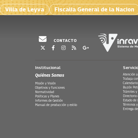
Villa de Leyva
Fiscalia General de la Nacion
CONTACTO
Institucional
Servici
Quiénes Somos
Atención a
Trabaja co
Calendario
Misión y Visión
Buzón Peti
Objetivos y funciones
Trámites y 
Normatividad
Directorio
Políticas y Planes
Estado de 
Informes de Gestión
Términos y
Manual de producción y estilo
Entrega de