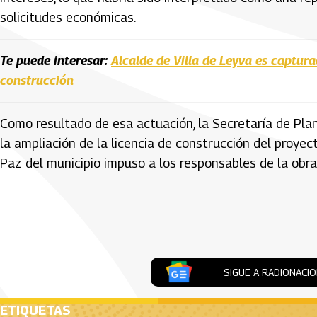
solicitudes económicas.
Te puede interesar:
Alcalde de Villa de Leyva es captur
construcción
Como resultado de esa actuación, la Secretaría de Pla
la ampliación de la licencia de construcción del proye
Paz del municipio impuso a los responsables de la obr
Artículos Player
SIGUE A RADIONACI
ETIQUETAS