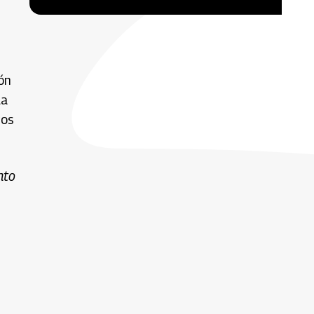
ión
la
gos
nto