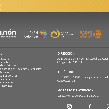
os
DIRECCIÓN
l usuario
Av. El Dorado Cr.45 # 26 - 33 Bogotá D.C. Colom
n nosotros
Código Postal: 111321
 de actividades
ciones, Quejas, Reclamos y Denuncias
TELÉFONOS
Servicios
 de Funcionarios
(+57) (601) 2200700. Línea gratuita nacional:
su solicitud
018000123414
 Condiciones
 Obsequios
HORARIO DE ATENCIÓN
Lunes a viernes de 8:00 a.m. a 5:00 p.m.