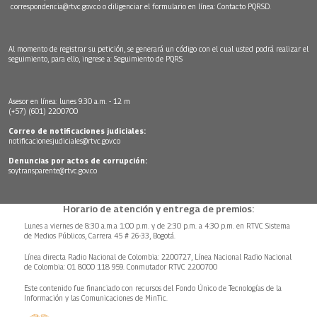
correspondencia@rtvc.gov.co
o diligenciar el formulario en línea:
Contacto PQRSD.
Al momento de registrar su petición, se generará un código con el cual usted podrá realizar el
seguimiento, para ello, ingrese a:
Seguimiento de PQRS
Asesor en línea: lunes 9:30 a.m. - 12 m
(+57) (601) 2200700
Correo de notificaciones judiciales:
notificacionesjudiciales@rtvc.gov.co
Denuncias por actos de corrupción:
soytransparente@rtvc.gov.co
Horario de atención y entrega de premios:
Lunes a viernes de 8:30 a.m.a 1:00 p.m. y de 2:30 p.m. a 4:30 p.m. en RTVC Sistema
de Medios Públicos, Carrera 45 # 26-33, Bogotá.
Línea directa Radio Nacional de Colombia: 2200727, Línea Nacional Radio Nacional
de Colombia: 01 8000 118 959. Conmutador RTVC 2200700
Este contenido fue financiado con recursos del Fondo Único de Tecnologías de la
Información y las Comunicaciones de MinTic.