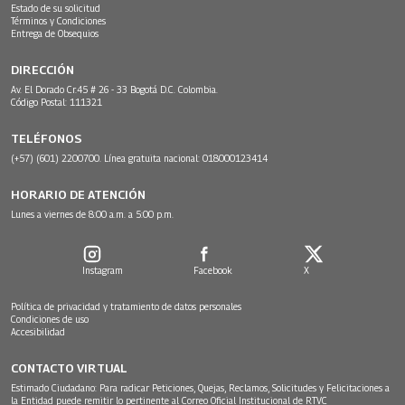
Estado de su solicitud
Términos y Condiciones
Entrega de Obsequios
DIRECCIÓN
Av. El Dorado Cr.45 # 26 - 33 Bogotá D.C. Colombia.
Código Postal: 111321
TELÉFONOS
(+57) (601) 2200700. Línea gratuita nacional: 018000123414
HORARIO DE ATENCIÓN
Lunes a viernes de 8:00 a.m. a 5:00 p.m.
Instagram
Facebook
X
Política de privacidad y tratamiento de datos personales
Condiciones de uso
Accesibilidad
CONTACTO VIRTUAL
Estimado Ciudadano: Para radicar Peticiones, Quejas, Reclamos, Solicitudes y Felicitaciones a
la Entidad puede remitir lo pertinente al Correo Oficial Institucional de RTVC