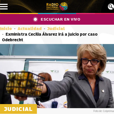
Pasar al contenido principal
ESCUCHAR EN VIVO
Inicio
Actualidad
Judicial
Exministra Cecilia Álvarez irá a juicio por caso
Odebrecht
JUDICIAL
Foto de: Colprensa