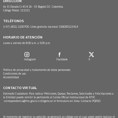
DIRECCIÓN
Av. El Dorado Cr.45 # 26 - 33 Bogotá D.C. Colombia.
Código Postal: 111321
TELÉFONOS
(+57) (601) 2200700. Línea gratuita nacional: 018000123414
HORARIO DE ATENCIÓN
Lunes a viernes de 8:00 a.m. a 5:00 p.m.
Instagram
Facebook
X
Política de privacidad y tratamiento de datos personales
Condiciones de uso
Accesibilidad
CONTACTO VIRTUAL
Estimado Ciudadano: Para radicar Peticiones, Quejas, Reclamos, Solicitudes y Felicitaciones a
la Entidad puede remitir lo pertinente al Correo Oficial Institucional de RTVC
correspondencia@rtvc.gov.co
o diligenciar el formulario en línea:
Contacto PQRSD.
Al momento de registrar su petición, se generará un código con el cual usted podrá realizar el