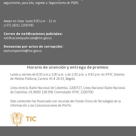
seguimiento, para ello, ingrese a:
Seguimiento de PQRS
Asesor en línea: lunes 9:30 a.m. - 12 m
(+57) (601) 2200700
Correo de notificaciones judiciales:
notificacionesjudiciales@rtvc.gov.co
Denuncias por actos de corrupción:
soytransparente@rtvc.gov.co
Horario de atención y entrega de premios:
Lunes a viernes de 8:30 a.m.a 1:00 p.m. y de 2:30 p.m. a 4:30 p.m. en RTVC Sistema
de Medios Públicos, Carrera 45 # 26-33, Bogotá.
Línea directa Radio Nacional de Colombia: 2200727, Línea Nacional Radio Nacional
de Colombia: 01 8000 118 959. Conmutador RTVC 2200700
Este contenido fue financiado con recursos del Fondo Único de Tecnologías de la
Información y las Comunicaciones de MinTic.