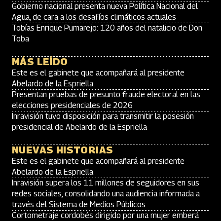
Gobierno nacional presenta nueva Política Nacional del
Agua, de cara a los desafíos climáticos actuales
Tobías Enrique Pumarejo: 120 años del natalicio de Don
Toba
MÁS LEÍDO
Este es el gabinete que acompañará al presidente
Abelardo de la Espriella
Presentan pruebas de presunto fraude electoral en las
elecciones presidenciales de 2026
Inravisión tuvo disposición para transmitir la posesión
presidencial de Abelardo de la Espriella
NUEVAS HISTORIAS
Este es el gabinete que acompañará al presidente
Abelardo de la Espriella
Inravisión supera los 11 millones de seguidores en sus
redes sociales, consolidando una audiencia informada a
través del Sistema de Medios Públicos
Cortometraje cordobés dirigido por una mujer emberá