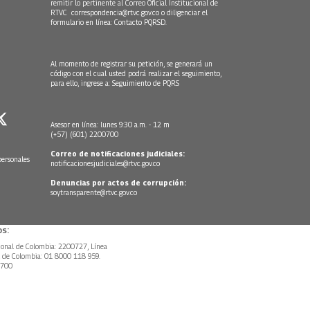
remitir lo pertinente al Correo Oficial Institucional de
RTVC
correspondencia@rtvc.gov.co
o diligenciar el
formulario en línea:
Contacto PQRSD.
Al momento de registrar su petición, se generará un
código con el cual usted podrá realizar el seguimiento,
para ello, ingrese a:
Seguimiento de PQRS
Asesor en línea: lunes 9:30 a.m. - 12 m
(+57) (601) 2200700
Correo de notificaciones judiciales:
personales
notificacionesjudiciales@rtvc.gov.co
Denuncias por actos de corrupción:
soytransparente@rtvc.gov.co
s:
ional de Colombia: 2200727, Línea
l de Colombia: 01 8000 118 959.
0700