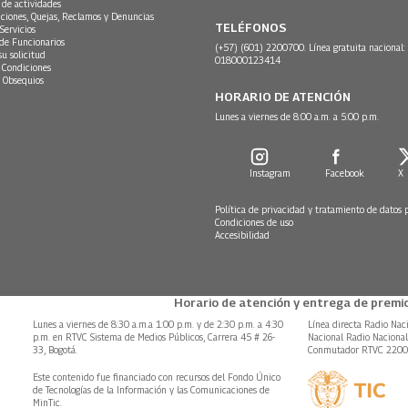
 de actividades
ciones, Quejas, Reclamos y Denuncias
TELÉFONOS
Servicios
 de Funcionarios
(+57) (601) 2200700. Línea gratuita nacional:
su solicitud
018000123414
 Condiciones
 Obsequios
HORARIO DE ATENCIÓN
Lunes a viernes de 8:00 a.m. a 5:00 p.m.
Instagram
Facebook
X
Política de privacidad y tratamiento de datos 
Condiciones de uso
Accesibilidad
Horario de atención y entrega de premio
Lunes a viernes de 8:30 a.m.a 1:00 p.m. y de 2:30 p.m. a 4:30
Línea directa Radio Nac
p.m. en RTVC Sistema de Medios Públicos, Carrera 45 # 26-
Nacional Radio Naciona
33, Bogotá.
Conmutador RTVC 220
Este contenido fue financiado con recursos del Fondo Único
de Tecnologías de la Información y las Comunicaciones de
MinTic.