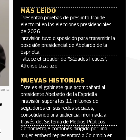
MÁS LEÍDO
Presentan pruebas de presunto fraude
electoral en las elecciones presidenciales
de 2026
Inravisión tuvo disposición para transmitir la
posesión presidencial de Abelardo de la
Espriella
Fallece el creador de "Sábados Felices",
Alfonso Lizarazo
NUEVAS HISTORIAS
Este es el gabinete que acompañará al
lprensa
presidente Abelardo de la Espriella
r
Inravisión supera los 11 millones de
seguidores en sus redes sociales,
consolidando una audiencia informada a
través del Sistema de Medios Públicos
Cortometraje cordobés dirigido por una
l
mujer emberá representará a Colombia en