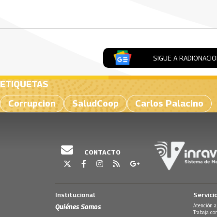
Artículos Player
SIGUE A RADIONACI
ETIQUETAS
Corrupcion
SaludCoop
Carlos Palacino
CONTACTO
Institucional
Servici
Quiénes Somos
Atención a
Trabaja co