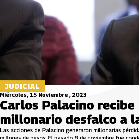
JUDICIAL
Miércoles, 15 Noviembre , 2023
Carlos Palacino recib
millonario desfalco a l
Las acciones de Palacino generaron millonarias pérdid
millones de pesos. El pasado 8 de noviembre fue cond