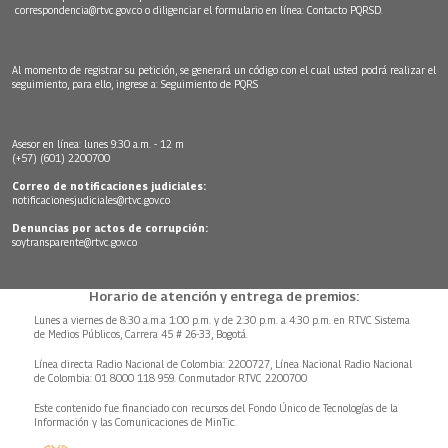
correspondencia@rtvc.gov.co
o diligenciar el formulario en línea:
Contacto PQRSD.
Al momento de registrar su petición, se generará un código con el cual usted podrá realizar el
seguimiento, para ello, ingrese a:
Seguimiento de PQRS
Asesor en línea: lunes 9:30 a.m. - 12 m
(+57) (601) 2200700
Correo de notificaciones judiciales:
notificacionesjudiciales@rtvc.gov.co
Denuncias por actos de corrupción:
soytransparente@rtvc.gov.co
Horario de atención y entrega de premios:
Lunes a viernes de 8:30 a.m.a 1:00 p.m. y de 2:30 p.m. a 4:30 p.m. en RTVC Sistema
de Medios Públicos, Carrera 45 # 26-33, Bogotá.
Línea directa Radio Nacional de Colombia: 2200727, Línea Nacional Radio Nacional
de Colombia: 01 8000 118 959. Conmutador RTVC 2200700
Este contenido fue financiado con recursos del Fondo Único de Tecnologías de la
Información y las Comunicaciones de MinTic.