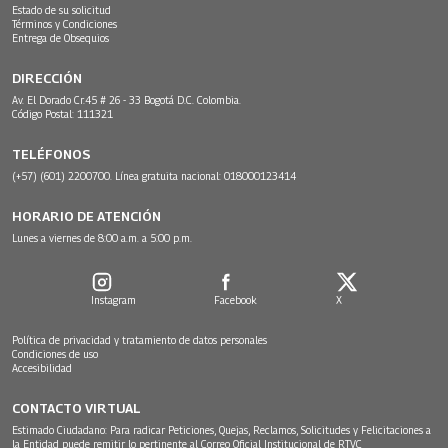
Estado de su solicitud
Términos y Condiciones
Entrega de Obsequios
DIRECCIÓN
Av. El Dorado Cr.45 # 26 - 33 Bogotá D.C. Colombia.
Código Postal: 111321
TELÉFONOS
(+57) (601) 2200700. Línea gratuita nacional: 018000123414
HORARIO DE ATENCIÓN
Lunes a viernes de 8:00 a.m. a 5:00 p.m.
Instagram
Facebook
X
Política de privacidad y tratamiento de datos personales
Condiciones de uso
Accesibilidad
CONTACTO VIRTUAL
Estimado Ciudadano: Para radicar Peticiones, Quejas, Reclamos, Solicitudes y Felicitaciones a
la Entidad puede remitir lo pertinente al Correo Oficial Institucional de RTVC