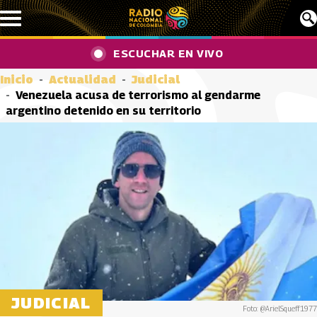
Pasar al contenido principal
ESCUCHAR EN VIVO
Inicio
Actualidad
Judicial
Venezuela acusa de terrorismo al gendarme
argentino detenido en su territorio
JUDICIAL
Foto: @ArielSqueff1977