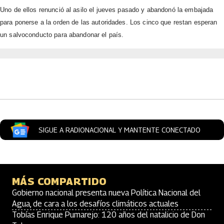
Uno de ellos renunció al asilo el jueves pasado y abandonó la embajada
para ponerse a la orden de las autoridades. Los cinco que restan esperan
un salvoconducto para abandonar el país.
Artículos Player
SIGUE A RADIONACIONAL Y MANTENTE CONECTADO
MÁS COMPARTIDO
Gobierno nacional presenta nueva Política Nacional del
Agua, de cara a los desafíos climáticos actuales
Tobías Enrique Pumarejo: 120 años del natalicio de Don