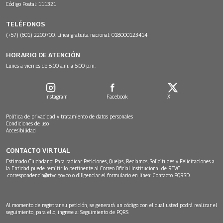
Código Postal: 111321
TELÉFONOS
(+57) (601) 2200700. Línea gratuita nacional: 018000123414
HORARIO DE ATENCIÓN
Lunes a viernes de 8:00 a.m. a 5:00 p.m.
Instagram
Facebook
X
Política de privacidad y tratamiento de datos personales
Condiciones de uso
Accesibilidad
CONTACTO VIRTUAL
Estimado Ciudadano: Para radicar Peticiones, Quejas, Reclamos, Solicitudes y Felicitaciones a
la Entidad puede remitir lo pertinente al Correo Oficial Institucional de RTVC
correspondencia@rtvc.gov.co
o diligenciar el formulario en línea:
Contacto PQRSD.
Al momento de registrar su petición, se generará un código con el cual usted podrá realizar el
seguimiento, para ello, ingrese a:
Seguimiento de PQRS