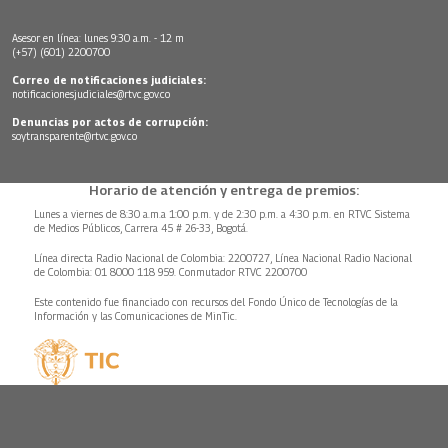
Asesor en línea: lunes 9:30 a.m. - 12 m
(+57) (601) 2200700
Correo de notificaciones judiciales:
notificacionesjudiciales@rtvc.gov.co
Denuncias por actos de corrupción:
soytransparente@rtvc.gov.co
Horario de atención y entrega de premios:
Lunes a viernes de 8:30 a.m.a 1:00 p.m. y de 2:30 p.m. a 4:30 p.m. en RTVC Sistema
de Medios Públicos, Carrera 45 # 26-33, Bogotá.
Línea directa Radio Nacional de Colombia: 2200727, Línea Nacional Radio Nacional
de Colombia: 01 8000 118 959. Conmutador RTVC 2200700
Este contenido fue financiado con recursos del Fondo Único de Tecnologías de la
Información y las Comunicaciones de MinTic.