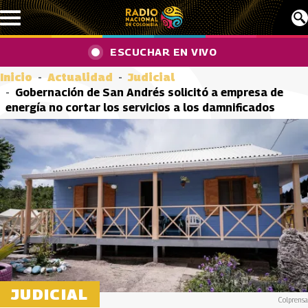
Pasar al contenido principal
ESCUCHAR EN VIVO
Inicio
Actualidad
Judicial
Gobernación de San Andrés solicitó a empresa de
energía no cortar los servicios a los damnificados
JUDICIAL
Colprensa