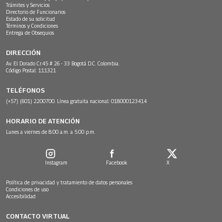
Trámites y Servicios
Directorio de Funcionarios
Estado de su solicitud
Términos y Condiciones
Entrega de Obsequios
DIRECCIÓN
Av. El Dorado Cr.45 # 26 - 33 Bogotá D.C. Colombia.
Código Postal: 111321
TELÉFONOS
(+57) (601) 2200700. Línea gratuita nacional: 018000123414
HORARIO DE ATENCIÓN
Lunes a viernes de 8:00 a.m. a 5:00 p.m.
Instagram
Facebook
X
Política de privacidad y tratamiento de datos personales
Condiciones de uso
Accesibilidad
CONTACTO VIRTUAL