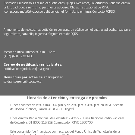
Estimado Ciudadano: Para radicar Peticiones, Quejas, Reclamos, Solicitudes y Felicitaciones a
la Entidad puede remitir lo pertinente al Correo Oficial Institucional de RTVC
correspondencia@rtvc.gov.co
o diligenciar el formulario en línea:
Contacto PQRSD.
Al momento de registrar su petición, se generará un código con el cual usted podrá realizar el
seguimiento, para ello, ingrese a:
Seguimiento de PQRS
Asesor en línea: lunes 9:30 a.m. - 12 m
(+57) (601) 2200700
Correo de notificaciones judiciales:
notificacionesjudiciales@rtvc.gov.co
Denuncias por actos de corrupción:
soytransparente@rtvc.gov.co
Horario de atención y entrega de premios:
Lunes a viernes de 8:30 a.m.a 1:00 p.m. y de 2:30 p.m. a 4:30 p.m. en RTVC Sistema
de Medios Públicos, Carrera 45 # 26-33, Bogotá.
Línea directa Radio Nacional de Colombia: 2200727, Línea Nacional Radio Nacional
de Colombia: 01 8000 118 959. Conmutador RTVC 2200700
Este contenido fue financiado con recursos del Fondo Único de Tecnologías de la