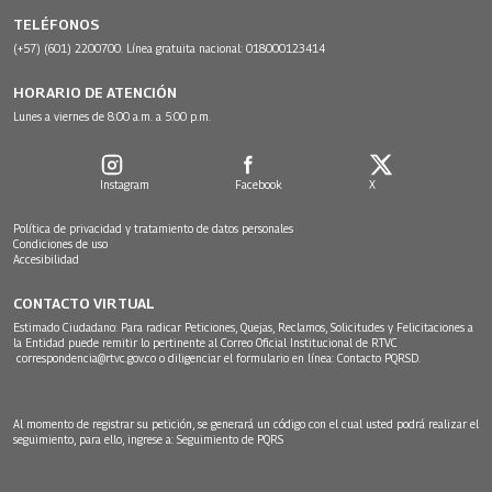
TELÉFONOS
(+57) (601) 2200700. Línea gratuita nacional: 018000123414
HORARIO DE ATENCIÓN
Lunes a viernes de 8:00 a.m. a 5:00 p.m.
Instagram
Facebook
X
Política de privacidad y tratamiento de datos personales
Condiciones de uso
Accesibilidad
CONTACTO VIRTUAL
Estimado Ciudadano: Para radicar Peticiones, Quejas, Reclamos, Solicitudes y Felicitaciones a
la Entidad puede remitir lo pertinente al Correo Oficial Institucional de RTVC
correspondencia@rtvc.gov.co
o diligenciar el formulario en línea:
Contacto PQRSD.
Al momento de registrar su petición, se generará un código con el cual usted podrá realizar el
seguimiento, para ello, ingrese a:
Seguimiento de PQRS