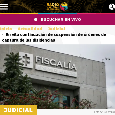
Pasar al contenido principal
ESCUCHAR EN VIVO
Inicio
Actualidad
Judicial
En vilo continuación de suspensión de órdenes de
captura de las disidencias
JUDICIAL
Foto de: Colprensa