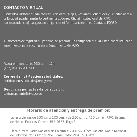
CONTACTO VIRTUAL
Estimado Ciudadano: Para radicar Peticiones, Quejas, Reclamos, Solicitudes y Felicitaciones a
la Entidad puede remitir lo pertinente al Correo Oficial Institucional de RTVC
correspondencia@rtvc.gov.co
o diligenciar el formulario en línea:
Contacto PQRSD.
Al momento de registrar su petición, se generará un código con el cual usted podrá realizar el
seguimiento, para ello, ingrese a:
Seguimiento de PQRS
Asesor en línea: lunes 9:30 a.m. - 12 m
(+57) (601) 2200700
Correo de notificaciones judiciales:
notificacionesjudiciales@rtvc.gov.co
Denuncias por actos de corrupción:
soytransparente@rtvc.gov.co
Horario de atención y entrega de premios:
Lunes a viernes de 8:30 a.m.a 1:00 p.m. y de 2:30 p.m. a 4:30 p.m. en RTVC Sistema
de Medios Públicos, Carrera 45 # 26-33, Bogotá.
Línea directa Radio Nacional de Colombia: 2200727, Línea Nacional Radio Nacional
de Colombia: 01 8000 118 959. Conmutador RTVC 2200700