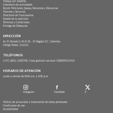
Trabaja con nosotros
Calendario de actividades
Buzón Peticiones, Quejas, Reclamos y Denuncias
Trámites y Servicios
Directorio de Funcionarios
Estado de su solicitud
Términos y Condiciones
Entrega de Obsequios
DIRECCIÓN
Av. El Dorado Cr.45 # 26 - 33 Bogotá D.C. Colombia.
Código Postal: 111321
TELÉFONOS
(+57) (601) 2200700. Línea gratuita nacional: 018000123414
HORARIO DE ATENCIÓN
Lunes a viernes de 8:00 a.m. a 5:00 p.m.
Instagram
Facebook
X
Política de privacidad y tratamiento de datos personales
Condiciones de uso
Accesibilidad