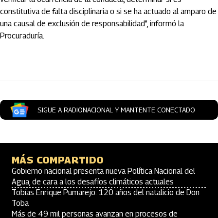
constitutiva de falta disciplinaria o si se ha actuado al amparo de
una causal de exclusión de responsabilidad”, informó la
Procuraduría.
Artículos Player
SIGUE A RADIONACIONAL Y MANTENTE CONECTADO
MÁS COMPARTIDO
Gobierno nacional presenta nueva Política Nacional del
Agua, de cara a los desafíos climáticos actuales
Tobías Enrique Pumarejo: 120 años del natalicio de Don
Toba
Más de 49 mil personas avanzan en procesos de