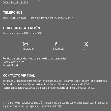
Código Postal: 111321
TELÉFONOS
(+57) (601) 2200700. Línea gratuita nacional: 018000123414
HORARIO DE ATENCIÓN
Lunes a viernes de 8:00 a.m. a 5:00 p.m.
Instagram
Facebook
X
Política de privacidad y tratamiento de datos personales
Condiciones de uso
Accesibilidad
CONTACTO VIRTUAL
Estimado Ciudadano: Para radicar Peticiones, Quejas, Reclamos, Solicitudes y Felicitaciones a
la Entidad puede remitir lo pertinente al Correo Oficial Institucional de RTVC
correspondencia@rtvc.gov.co
o diligenciar el formulario en línea:
Contacto PQRSD.
Al momento de registrar su petición, se generará un código con el cual usted podrá realizar el
seguimiento, para ello, ingrese a:
Seguimiento de PQRS