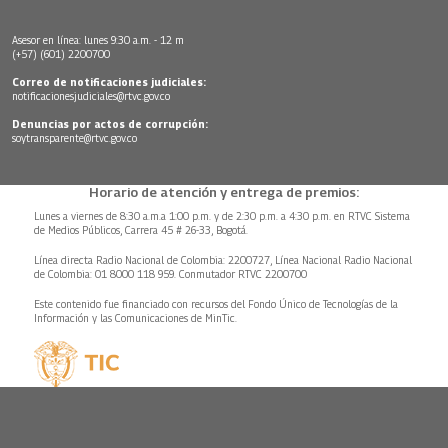
Asesor en línea: lunes 9:30 a.m. - 12 m
(+57) (601) 2200700
Correo de notificaciones judiciales:
notificacionesjudiciales@rtvc.gov.co
Denuncias por actos de corrupción:
soytransparente@rtvc.gov.co
Horario de atención y entrega de premios:
Lunes a viernes de 8:30 a.m.a 1:00 p.m. y de 2:30 p.m. a 4:30 p.m. en RTVC Sistema
de Medios Públicos, Carrera 45 # 26-33, Bogotá.
Línea directa Radio Nacional de Colombia: 2200727, Línea Nacional Radio Nacional
de Colombia: 01 8000 118 959. Conmutador RTVC 2200700
Este contenido fue financiado con recursos del Fondo Único de Tecnologías de la
Información y las Comunicaciones de MinTic.