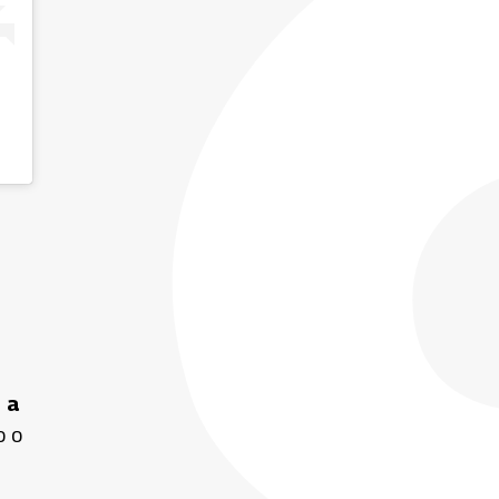
 a
o o