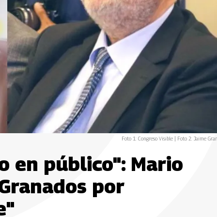
Foto 1: Congreso Visible | Foto 2: Jaime Gra
o en público": Mario
 Granados por
e"