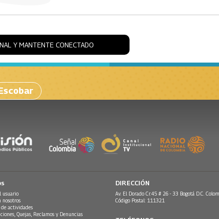
ONAL Y MANTENTE CONECTADO
 Escobar
os
DIRECCIÓN
l usuario
Av. El Dorado Cr.45 # 26 - 33 Bogotá D.C. Colom
n nosotros
Código Postal: 111321
 de actividades
ciones, Quejas, Reclamos y Denuncias