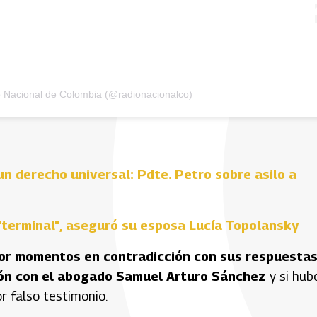
o Nacional de Colombia (@radionacionalco)
 un derecho universal: Pdte. Petro sobre asilo a
 "terminal", aseguró su esposa Lucía Topolansky
por momentos en contradicción con sus respuestas
ción con el abogado Samuel Arturo Sánchez
y si hub
r falso testimonio.