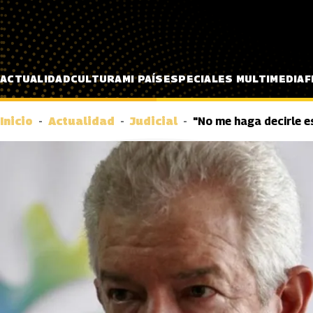
Pasar al contenido principal
ACTUALIDAD
CULTURA
MI PAÍS
ESPECIALES MULTIMEDIA
F
Inicio
Actualidad
Judicial
"No me haga decirle e