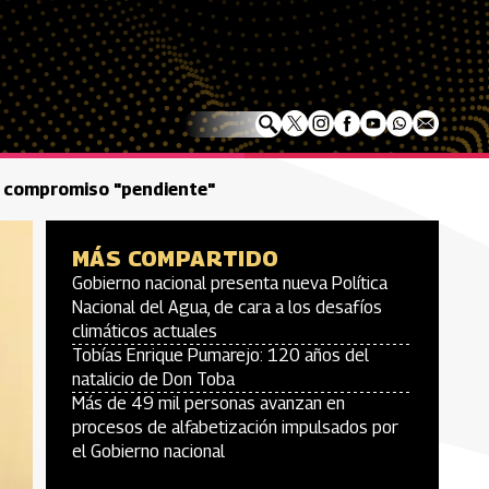
or compromiso "pendiente"
MÁS COMPARTIDO
Gobierno nacional presenta nueva Política
Nacional del Agua, de cara a los desafíos
climáticos actuales
Tobías Enrique Pumarejo: 120 años del
natalicio de Don Toba
Más de 49 mil personas avanzan en
procesos de alfabetización impulsados por
el Gobierno nacional