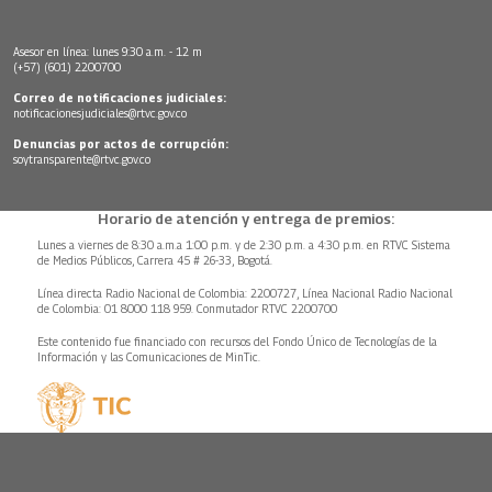
Asesor en línea: lunes 9:30 a.m. - 12 m
(+57) (601) 2200700
Correo de notificaciones judiciales:
notificacionesjudiciales@rtvc.gov.co
Denuncias por actos de corrupción:
soytransparente@rtvc.gov.co
Horario de atención y entrega de premios:
Lunes a viernes de 8:30 a.m.a 1:00 p.m. y de 2:30 p.m. a 4:30 p.m. en RTVC Sistema
de Medios Públicos, Carrera 45 # 26-33, Bogotá.
Línea directa Radio Nacional de Colombia: 2200727, Línea Nacional Radio Nacional
de Colombia: 01 8000 118 959. Conmutador RTVC 2200700
Este contenido fue financiado con recursos del Fondo Único de Tecnologías de la
Información y las Comunicaciones de MinTic.