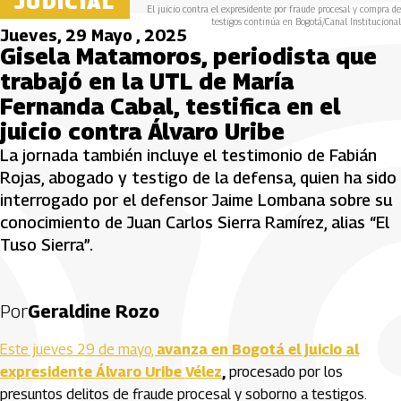
JUDICIAL
El juicio contra el expresidente por fraude procesal y compra de
testigos continúa en Bogotá/Canal Institucional
Jueves, 29 Mayo , 2025
Gisela Matamoros, periodista que
trabajó en la UTL de María
Fernanda Cabal, testifica en el
juicio contra Álvaro Uribe
La jornada también incluye el testimonio de Fabián
Rojas, abogado y testigo de la defensa, quien ha sido
interrogado por el defensor Jaime Lombana sobre su
conocimiento de Juan Carlos Sierra Ramírez, alias “El
Tuso Sierra”.
Por
Geraldine Rozo
Este jueves 29 de mayo,
avanza en Bogotá el juicio al
expresidente Álvaro Uribe Vélez
,
procesado por los
presuntos delitos de fraude procesal y soborno a testigos.