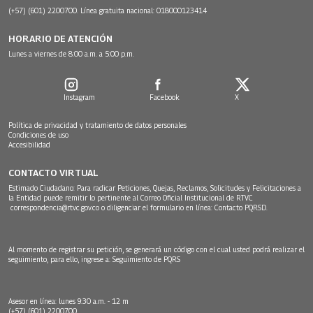
(+57) (601) 2200700. Línea gratuita nacional: 018000123414
HORARIO DE ATENCIÓN
Lunes a viernes de 8:00 a.m. a 5:00 p.m.
Instagram
Facebook
X
Política de privacidad y tratamiento de datos personales
Condiciones de uso
Accesibilidad
CONTACTO VIRTUAL
Estimado Ciudadano: Para radicar Peticiones, Quejas, Reclamos, Solicitudes y Felicitaciones a
la Entidad puede remitir lo pertinente al Correo Oficial Institucional de RTVC
correspondencia@rtvc.gov.co
o diligenciar el formulario en línea:
Contacto PQRSD.
Al momento de registrar su petición, se generará un código con el cual usted podrá realizar el
seguimiento, para ello, ingrese a:
Seguimiento de PQRS
Asesor en línea: lunes 9:30 a.m. - 12 m
(+57) (601) 2200700