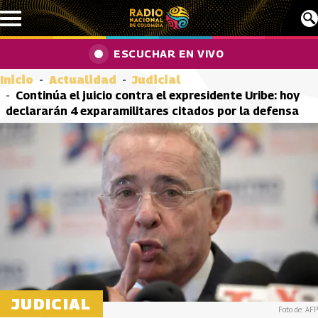
Pasar al contenido principal
ESCUCHAR EN VIVO
Inicio
Actualidad
Judicial
Continúa el juicio contra el expresidente Uribe: hoy
declararán 4 exparamilitares citados por la defensa
JUDICIAL
Foto de: AFP