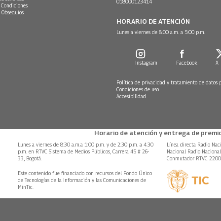
018000123414
 Condiciones
 Obsequios
HORARIO DE ATENCIÓN
Lunes a viernes de 8:00 a.m. a 5:00 p.m.
Instagram
Facebook
X
Política de privacidad y tratamiento de datos 
Condiciones de uso
Accesibilidad
Horario de atención y entrega de premio
Lunes a viernes de 8:30 a.m.a 1:00 p.m. y de 2:30 p.m. a 4:30
Línea directa Radio Nac
p.m. en RTVC Sistema de Medios Públicos, Carrera 45 # 26-
Nacional Radio Naciona
33, Bogotá.
Conmutador RTVC 220
Este contenido fue financiado con recursos del Fondo Único
de Tecnologías de la Información y las Comunicaciones de
MinTic.