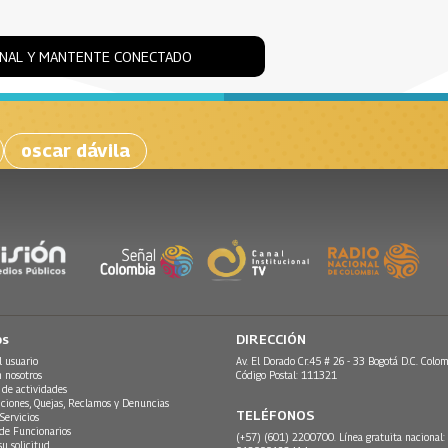
ONAL Y MANTENTE CONECTADO
oscar dávila
os
DIRECCIÓN
l usuario
Av. El Dorado Cr.45 # 26 - 33 Bogotá D.C. Colom
n nosotros
Código Postal: 111321
 de actividades
ciones, Quejas, Reclamos y Denuncias
TELÉFONOS
Servicios
 de Funcionarios
(+57) (601) 2200700. Línea gratuita nacional:
su solicitud