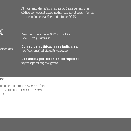
Al momento de registrar su petición, se generará un
código con el cual usted podrá realizar el seguimiento,
para ello, ingrese a:
Seguimiento de PQRS
Asesor en línea: lunes 9:30 a.m. - 12 m
(+57) (601) 2200700
Correo de notificaciones judiciales:
personales
notificacionesjudiciales@rtvc.gov.co
Denuncias por actos de corrupción:
soytransparente@rtvc.gov.co
s:
ional de Colombia: 2200727, Línea
l de Colombia: 01 8000 118 959.
0700