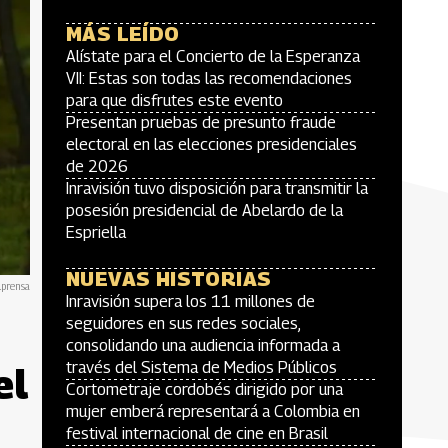
MÁS LEÍDO
Alístate para el Concierto de la Esperanza
VII: Estas son todas las recomendaciones
para que disfrutes este evento
Presentan pruebas de presunto fraude
electoral en las elecciones presidenciales
de 2026
Inravisión tuvo disposición para transmitir la
posesión presidencial de Abelardo de la
Espriella
NUEVAS HISTORIAS
lprensa
Inravisión supera los 11 millones de
seguidores en sus redes sociales,
consolidando una audiencia informada a
través del Sistema de Medios Públicos
el
Cortometraje cordobés dirigido por una
mujer emberá representará a Colombia en
festival internacional de cine en Brasil