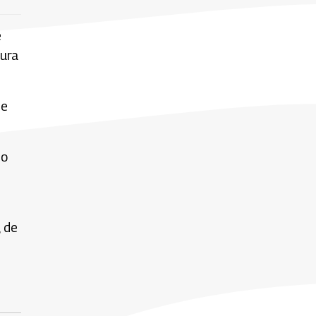
e
aura
de
no
, de