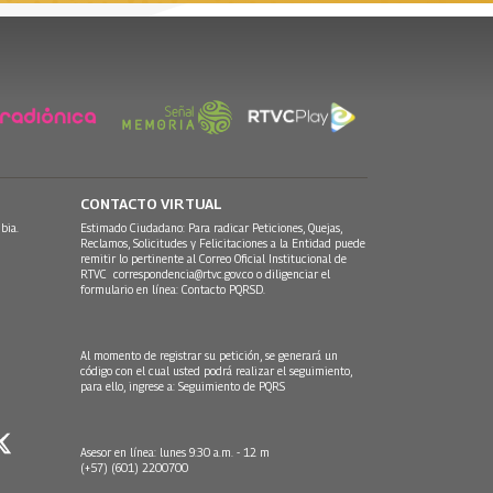
CONTACTO VIRTUAL
bia.
Estimado Ciudadano: Para radicar Peticiones, Quejas,
Reclamos, Solicitudes y Felicitaciones a la Entidad puede
remitir lo pertinente al Correo Oficial Institucional de
RTVC
correspondencia@rtvc.gov.co
o diligenciar el
formulario en línea:
Contacto PQRSD.
Al momento de registrar su petición, se generará un
código con el cual usted podrá realizar el seguimiento,
para ello, ingrese a:
Seguimiento de PQRS
Asesor en línea: lunes 9:30 a.m. - 12 m
(+57) (601) 2200700