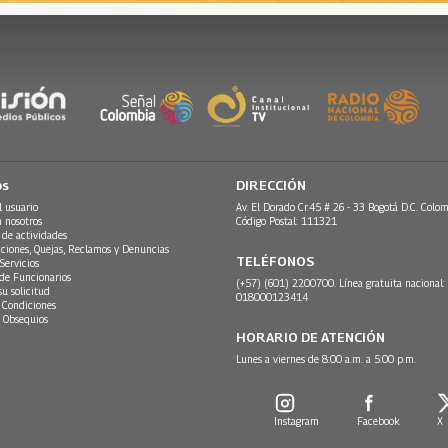
os
DIRECCIÓN
l usuario
Av. El Dorado Cr.45 # 26 - 33 Bogotá D.C. Colom
n nosotros
Código Postal: 111321
 de actividades
ciones, Quejas, Reclamos y Denuncias
TELÉFONOS
Servicios
 de Funcionarios
(+57) (601) 2200700. Línea gratuita nacional:
su solicitud
018000123414
 Condiciones
 Obsequios
HORARIO DE ATENCIÓN
Lunes a viernes de 8:00 a.m. a 5:00 p.m.
Instagram
Facebook
X