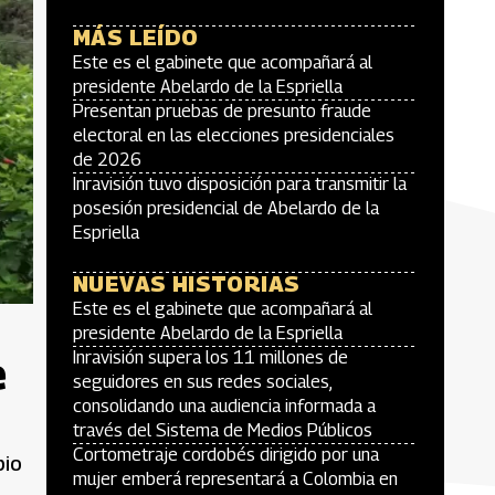
MÁS LEÍDO
Este es el gabinete que acompañará al
presidente Abelardo de la Espriella
Presentan pruebas de presunto fraude
electoral en las elecciones presidenciales
de 2026
Inravisión tuvo disposición para transmitir la
posesión presidencial de Abelardo de la
Espriella
NUEVAS HISTORIAS
Este es el gabinete que acompañará al
presidente Abelardo de la Espriella
e
Inravisión supera los 11 millones de
seguidores en sus redes sociales,
consolidando una audiencia informada a
través del Sistema de Medios Públicos
Cortometraje cordobés dirigido por una
pio
mujer emberá representará a Colombia en