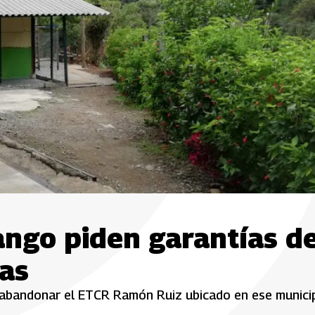
ango piden garantías d
as
 abandonar el ETCR Ramón Ruiz ubicado en ese munici