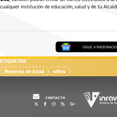
cualquier institución de educación, salud y de tu Alcald
Artículos Player
SIGUE A RADIONACI
ETIQUETAS
Menores de Edad
niños
CONTACTO