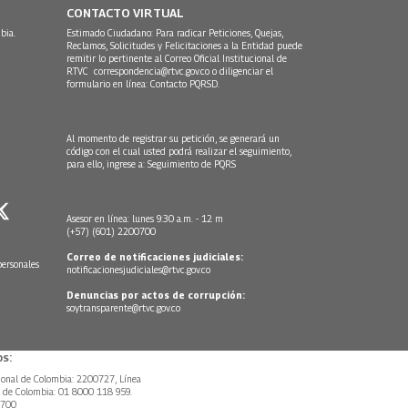
CONTACTO VIRTUAL
bia.
Estimado Ciudadano: Para radicar Peticiones, Quejas,
Reclamos, Solicitudes y Felicitaciones a la Entidad puede
remitir lo pertinente al Correo Oficial Institucional de
RTVC
correspondencia@rtvc.gov.co
o diligenciar el
formulario en línea:
Contacto PQRSD.
Al momento de registrar su petición, se generará un
código con el cual usted podrá realizar el seguimiento,
para ello, ingrese a:
Seguimiento de PQRS
Asesor en línea: lunes 9:30 a.m. - 12 m
(+57) (601) 2200700
Correo de notificaciones judiciales:
personales
notificacionesjudiciales@rtvc.gov.co
Denuncias por actos de corrupción:
soytransparente@rtvc.gov.co
s:
ional de Colombia: 2200727, Línea
l de Colombia: 01 8000 118 959.
0700