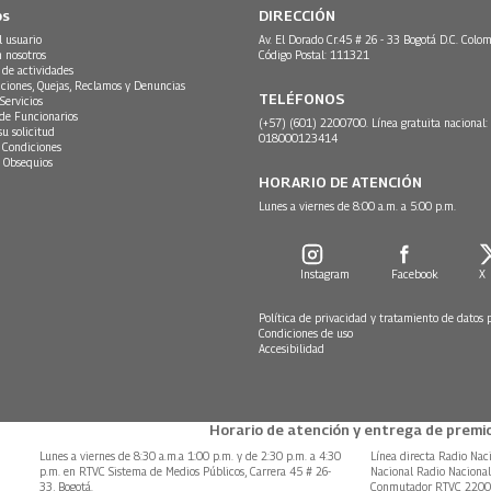
os
DIRECCIÓN
l usuario
Av. El Dorado Cr.45 # 26 - 33 Bogotá D.C. Colom
n nosotros
Código Postal: 111321
 de actividades
ciones, Quejas, Reclamos y Denuncias
TELÉFONOS
Servicios
 de Funcionarios
(+57) (601) 2200700. Línea gratuita nacional:
su solicitud
018000123414
 Condiciones
 Obsequios
HORARIO DE ATENCIÓN
Lunes a viernes de 8:00 a.m. a 5:00 p.m.
Instagram
Facebook
X
Política de privacidad y tratamiento de datos 
Condiciones de uso
Accesibilidad
Horario de atención y entrega de premio
Lunes a viernes de 8:30 a.m.a 1:00 p.m. y de 2:30 p.m. a 4:30
Línea directa Radio Nac
p.m. en RTVC Sistema de Medios Públicos, Carrera 45 # 26-
Nacional Radio Naciona
33, Bogotá.
Conmutador RTVC 220