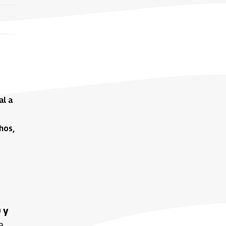
al a
hos,
 y
a