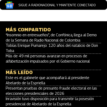
SIGUE A RADIONACIONAL Y MANTENTE CONECTADO
MÁS COMPARTIDO
“Insomnio en entresueños”, de Confónica, llega al Demo
de la Semana de Radio Nacional de Colombia
Tobías Enrique Pumarejo: 120 años del natalicio de Don
Toba
Más de 49 mil personas avanzan en procesos de
alfabetización impulsados por el Gobierno nacional
MÁS LEÍDO
Este es el gabinete que acompañará al presidente
Abelardo de la Espriella
Presentan pruebas de presunto fraude electoral en las
elecciones presidenciales de 2026
Inravisión tuvo disposición para transmitir la posesión
presidencial de Abelardo de la Espriella