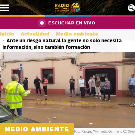
Pasar al contenido principal
ESCUCHAR EN VIVO
Inicio
Actualidad
Medio ambiente
Ante un riesgo natural la gente no solo necesita
información, sino también formación
MEDIO AMBIENTE
Foto: Pacopac/Wikimedia Commons, CC BY-SA