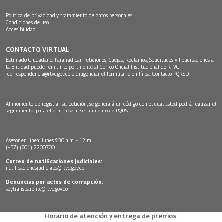
Política de privacidad y tratamiento de datos personales
Condiciones de uso
Accesibilidad
CONTACTO VIRTUAL
Estimado Ciudadano: Para radicar Peticiones, Quejas, Reclamos, Solicitudes y Felicitaciones a
la Entidad puede remitir lo pertinente al Correo Oficial Institucional de RTVC
correspondencia@rtvc.gov.co
o diligenciar el formulario en línea:
Contacto PQRSD.
Al momento de registrar su petición, se generará un código con el cual usted podrá realizar el
seguimiento, para ello, ingrese a:
Seguimiento de PQRS
Asesor en línea: lunes 9:30 a.m. - 12 m
(+57) (601) 2200700
Correo de notificaciones judiciales:
notificacionesjudiciales@rtvc.gov.co
Denuncias por actos de corrupción:
soytransparente@rtvc.gov.co
Horario de atención y entrega de premios: