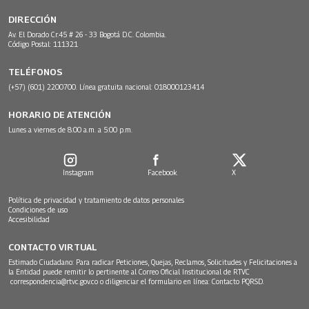
DIRECCIÓN
Av. El Dorado Cr.45 # 26 - 33 Bogotá D.C. Colombia.
Código Postal: 111321
TELÉFONOS
(+57) (601) 2200700. Línea gratuita nacional: 018000123414
HORARIO DE ATENCIÓN
Lunes a viernes de 8:00 a.m. a 5:00 p.m.
Instagram
Facebook
X
Política de privacidad y tratamiento de datos personales
Condiciones de uso
Accesibilidad
CONTACTO VIRTUAL
Estimado Ciudadano: Para radicar Peticiones, Quejas, Reclamos, Solicitudes y Felicitaciones a
la Entidad puede remitir lo pertinente al Correo Oficial Institucional de RTVC
correspondencia@rtvc.gov.co
o diligenciar el formulario en línea:
Contacto PQRSD.