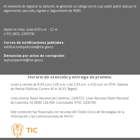
Al momento de registrar su petición, se generará un código con el cual usted podrá realizar el
seguimiento, para ello, ingrese a:
Seguimiento de PQRS
Asesor en línea: lunes 9:30 a.m. - 12 m
(+57) (601) 2200700
Correo de notificaciones judiciales:
notificacionesjudiciales@rtvc.gov.co
Denuncias por actos de corrupción:
soytransparente@rtvc.gov.co
Horario de atención y entrega de premios:
Lunes a viernes de 8:30 a.m.a 1:00 p.m. y de 2:30 p.m. a 4:30 p.m. en RTVC Sistema
de Medios Públicos, Carrera 45 # 26-33, Bogotá.
Línea directa Radio Nacional de Colombia: 2200727, Línea Nacional Radio Nacional
de Colombia: 01 8000 118 959. Conmutador RTVC 2200700
Este contenido fue financiado con recursos del Fondo Único de Tecnologías de la
Información y las Comunicaciones de MinTic.