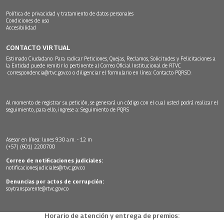
Política de privacidad y tratamiento de datos personales
Condiciones de uso
Accesibilidad
CONTACTO VIRTUAL
Estimado Ciudadano: Para radicar Peticiones, Quejas, Reclamos, Solicitudes y Felicitaciones a
la Entidad puede remitir lo pertinente al Correo Oficial Institucional de RTVC
correspondencia@rtvc.gov.co
o diligenciar el formulario en línea:
Contacto PQRSD.
Al momento de registrar su petición, se generará un código con el cual usted podrá realizar el
seguimiento, para ello, ingrese a:
Seguimiento de PQRS
Asesor en línea: lunes 9:30 a.m. - 12 m
(+57) (601) 2200700
Correo de notificaciones judiciales:
notificacionesjudiciales@rtvc.gov.co
Denuncias por actos de corrupción:
soytransparente@rtvc.gov.co
Horario de atención y entrega de premios: