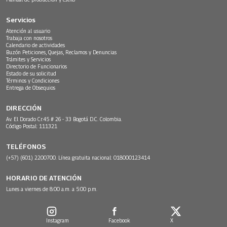
Servicios
Atención al usuario
Trabaja con nosotros
Calendario de actividades
Buzón Peticiones, Quejas, Reclamos y Denuncias
Trámites y Servicios
Directorio de Funcionarios
Estado de su solicitud
Términos y Condiciones
Entrega de Obsequios
DIRECCIÓN
Av. El Dorado Cr.45 # 26 - 33 Bogotá D.C. Colombia.
Código Postal: 111321
TELÉFONOS
(+57) (601) 2200700. Línea gratuita nacional: 018000123414
HORARIO DE ATENCIÓN
Lunes a viernes de 8:00 a.m. a 5:00 p.m.
Instagram
Facebook
X