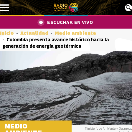
Pasar al contenido principal
ESCUCHAR EN VIVO
Inicio
Actualidad
Medio ambiente
Colombia presenta avance histórico hacia la
generación de energía geotérmica
MEDIO
Ministerio de Ambiente y Desarrollo