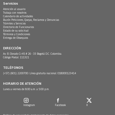
Servicios
Atención al usuario
Trabaja con nosotros
Calendario de actividades
Buzón Peticiones, Quejas, Reclamos y Denuncias
Trámites y Servicios
Directorio de Funcionarios
Estado de su solicitud
Términos y Condiciones
Entrega de Obsequios
DIRECCIÓN
Av. El Dorado Cr.45 # 26 - 33 Bogotá D.C. Colombia.
Código Postal: 111321
TELÉFONOS
(+57) (601) 2200700. Línea gratuita nacional: 018000123414
HORARIO DE ATENCIÓN
Lunes a viernes de 8:00 a.m. a 5:00 p.m.
Instagram
Facebook
X