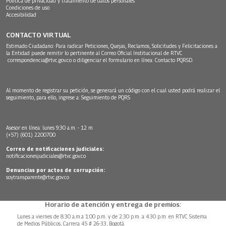
Política de privacidad y tratamiento de datos personales
Condiciones de uso
Accesibilidad
CONTACTO VIRTUAL
Estimado Ciudadano: Para radicar Peticiones, Quejas, Reclamos, Solicitudes y Felicitaciones a
la Entidad puede remitir lo pertinente al Correo Oficial Institucional de RTVC
correspondencia@rtvc.gov.co
o diligenciar el formulario en línea:
Contacto PQRSD.
Al momento de registrar su petición, se generará un código con el cual usted podrá realizar el
seguimiento, para ello, ingrese a:
Seguimiento de PQRS
Asesor en línea: lunes 9:30 a.m. - 12 m
(+57) (601) 2200700
Correo de notificaciones judiciales:
notificacionesjudiciales@rtvc.gov.co
Denuncias por actos de corrupción:
soytransparente@rtvc.gov.co
Horario de atención y entrega de premios:
Lunes a viernes de 8:30 a.m.a 1:00 p.m. y de 2:30 p.m. a 4:30 p.m. en RTVC Sistema
de Medios Públicos, Carrera 45 # 26-33, Bogotá.