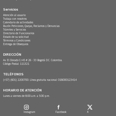
Servicios
Atención al usuario
Trabaja con nosotros
Calendario de actividades
Buzón Peticiones, Quejas, Reclamos y Denuncias
Trámites y Servicios
Directorio de Funcionarios
Estado de su solicitud
Términos y Condiciones
Entrega de Obsequios
DIRECCIÓN
Av. El Dorado Cr.45 # 26 - 33 Bogotá D.C. Colombia.
Código Postal: 111321
TELÉFONOS
(+57) (601) 2200700. Línea gratuita nacional: 018000123414
HORARIO DE ATENCIÓN
Lunes a viernes de 8:00 a.m. a 5:00 p.m.
Instagram
Facebook
X