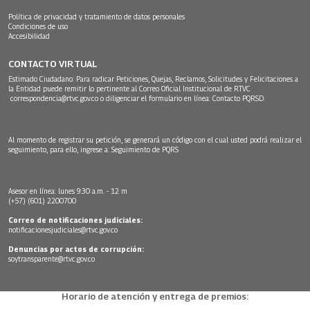
Política de privacidad y tratamiento de datos personales
Condiciones de uso
Accesibilidad
CONTACTO VIRTUAL
Estimado Ciudadano: Para radicar Peticiones, Quejas, Reclamos, Solicitudes y Felicitaciones a
la Entidad puede remitir lo pertinente al Correo Oficial Institucional de RTVC
correspondencia@rtvc.gov.co
o diligenciar el formulario en línea:
Contacto PQRSD.
Al momento de registrar su petición, se generará un código con el cual usted podrá realizar el
seguimiento, para ello, ingrese a:
Seguimiento de PQRS
Asesor en línea: lunes 9:30 a.m. - 12 m
(+57) (601) 2200700
Correo de notificaciones judiciales:
notificacionesjudiciales@rtvc.gov.co
Denuncias por actos de corrupción:
soytransparente@rtvc.gov.co
Horario de atención y entrega de premios: