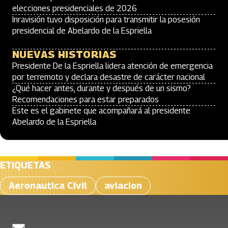
elecciones presidenciales de 2026
Inravisión tuvo disposición para transmitir la posesión
presidencial de Abelardo de la Espriella
NUEVAS HISTORIAS
Presidente De la Espriella lidera atención de emergencia
por terremoto y declara desastre de carácter nacional
¿Qué hacer antes, durante y después de un sismo?
Recomendaciones para estar preparados
Este es el gabinete que acompañará al presidente
Abelardo de la Espriella
ETIQUETAS
Aeronautica Civil
aviacion