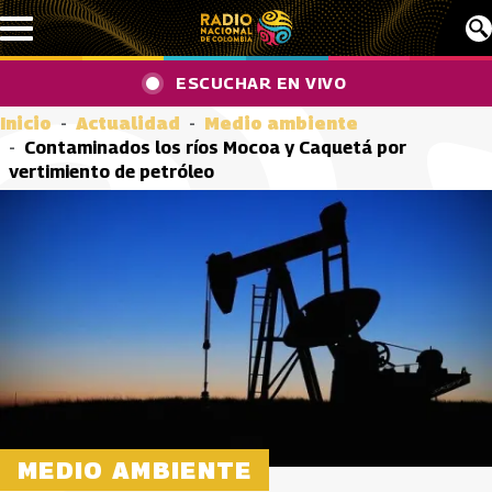
Pasar al contenido principal
ESCUCHAR EN VIVO
Inicio
Actualidad
Medio ambiente
Contaminados los ríos Mocoa y Caquetá por
vertimiento de petróleo
MEDIO AMBIENTE