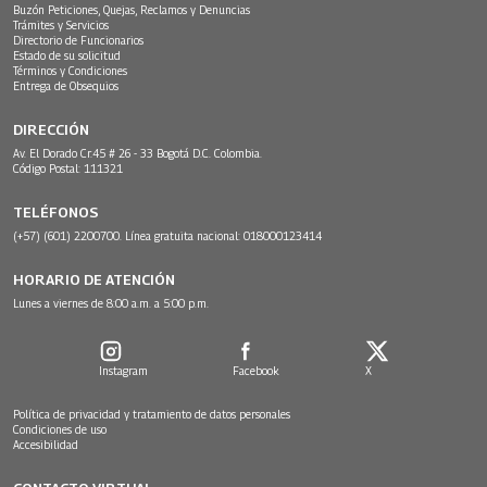
Buzón Peticiones, Quejas, Reclamos y Denuncias
Trámites y Servicios
Directorio de Funcionarios
Estado de su solicitud
Términos y Condiciones
Entrega de Obsequios
DIRECCIÓN
Av. El Dorado Cr.45 # 26 - 33 Bogotá D.C. Colombia.
Código Postal: 111321
TELÉFONOS
(+57) (601) 2200700. Línea gratuita nacional: 018000123414
HORARIO DE ATENCIÓN
Lunes a viernes de 8:00 a.m. a 5:00 p.m.
Instagram
Facebook
X
Política de privacidad y tratamiento de datos personales
Condiciones de uso
Accesibilidad