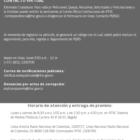
CONTACTO VIRTUAL
Estimado Ciudadano: Para radicar Peticiones, Quejas, Reclamos, Solicitudes y Felicitaciones a
la Entidad puede remitir lo pertinente al Correo Oficial Institucional de RTVC
correspondencia@rtvc.gov.co
o diligenciar el formulario en línea:
Contacto PQRSD.
Al momento de registrar su petición, se generará un código con el cual usted podrá realizar el
seguimiento, para ello, ingrese a:
Seguimiento de PQRS
Asesor en línea: lunes 9:30 a.m. - 12 m
(+57) (601) 2200700
Correo de notificaciones judiciales:
notificacionesjudiciales@rtvc.gov.co
Denuncias por actos de corrupción:
soytransparente@rtvc.gov.co
Horario de atención y entrega de premios:
Lunes a viernes de 8:30 a.m.a 1:00 p.m. y de 2:30 p.m. a 4:30 p.m. en RTVC Sistema
de Medios Públicos, Carrera 45 # 26-33, Bogotá.
Línea directa Radio Nacional de Colombia: 2200727, Línea Nacional Radio Nacional
de Colombia: 01 8000 118 959. Conmutador RTVC 2200700