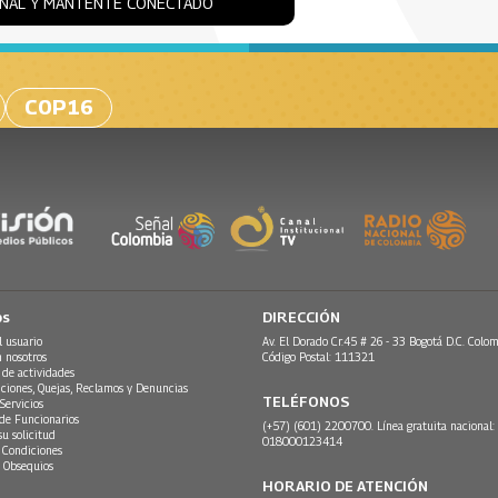
ONAL Y MANTENTE CONECTADO
COP16
os
DIRECCIÓN
l usuario
Av. El Dorado Cr.45 # 26 - 33 Bogotá D.C. Colom
n nosotros
Código Postal: 111321
 de actividades
ciones, Quejas, Reclamos y Denuncias
TELÉFONOS
Servicios
 de Funcionarios
(+57) (601) 2200700. Línea gratuita nacional:
su solicitud
018000123414
 Condiciones
 Obsequios
HORARIO DE ATENCIÓN