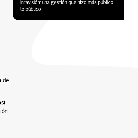
Inravisión: una gestión que hizo más público
lo público
n de
así
ión