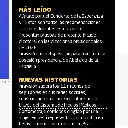
MÁS LEÍDO
Alístate para el Concierto de la Esperanza
VII: Estas son todas las recomendaciones
para que disfrutes este evento
Presentan pruebas de presunto fraude
electoral en las elecciones presidenciales
de 2026
Inravisión tuvo disposición para transmitir la
posesión presidencial de Abelardo de la
Espriella
NUEVAS HISTORIAS
o / AFP
Inravisión supera los 11 millones de
seguidores en sus redes sociales,
consolidando una audiencia informada a
través del Sistema de Medios Públicos
Cortometraje cordobés dirigido por una
mujer emberá representará a Colombia en
festival internacional de cine en Brasil