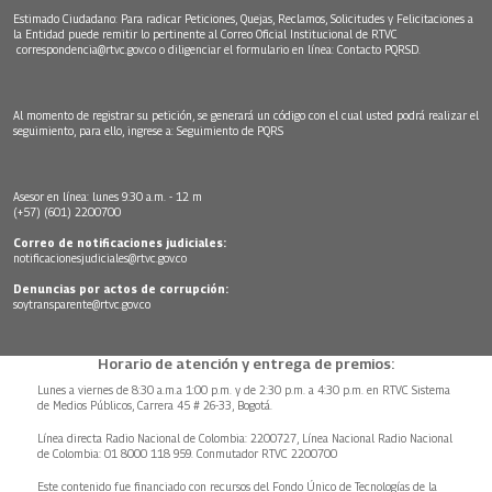
Estimado Ciudadano: Para radicar Peticiones, Quejas, Reclamos, Solicitudes y Felicitaciones a
la Entidad puede remitir lo pertinente al Correo Oficial Institucional de RTVC
correspondencia@rtvc.gov.co
o diligenciar el formulario en línea:
Contacto PQRSD.
Al momento de registrar su petición, se generará un código con el cual usted podrá realizar el
seguimiento, para ello, ingrese a:
Seguimiento de PQRS
Asesor en línea: lunes 9:30 a.m. - 12 m
(+57) (601) 2200700
Correo de notificaciones judiciales:
notificacionesjudiciales@rtvc.gov.co
Denuncias por actos de corrupción:
soytransparente@rtvc.gov.co
Horario de atención y entrega de premios:
Lunes a viernes de 8:30 a.m.a 1:00 p.m. y de 2:30 p.m. a 4:30 p.m. en RTVC Sistema
de Medios Públicos, Carrera 45 # 26-33, Bogotá.
Línea directa Radio Nacional de Colombia: 2200727, Línea Nacional Radio Nacional
de Colombia: 01 8000 118 959. Conmutador RTVC 2200700
Este contenido fue financiado con recursos del Fondo Único de Tecnologías de la