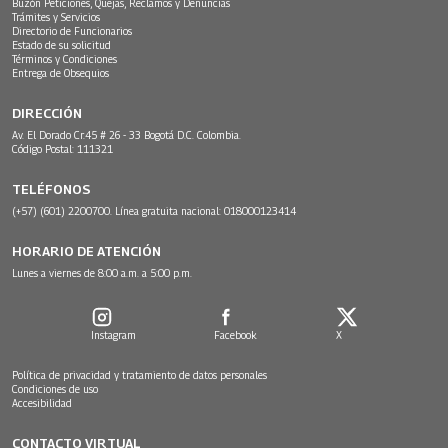
Buzón Peticiones, Quejas, Reclamos y Denuncias
Trámites y Servicios
Directorio de Funcionarios
Estado de su solicitud
Términos y Condiciones
Entrega de Obsequios
DIRECCIÓN
Av. El Dorado Cr.45 # 26 - 33 Bogotá D.C. Colombia.
Código Postal: 111321
TELÉFONOS
(+57) (601) 2200700. Línea gratuita nacional: 018000123414
HORARIO DE ATENCIÓN
Lunes a viernes de 8:00 a.m. a 5:00 p.m.
Instagram
Facebook
X
Política de privacidad y tratamiento de datos personales
Condiciones de uso
Accesibilidad
CONTACTO VIRTUAL