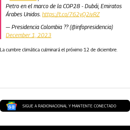
Petro en el marco de la COP28 - Dubái, Emiratos
Árabes Unidos.
https://t.co/762yQ2ivRZ
— Presidencia Colombia ?? (@infopresidencia)
December 1, 2023
La cumbre climática culminará el próximo 12 de diciembre.
Artículos Player
SIGUE A RADIONACIONAL Y MANTENTE CONECTADO