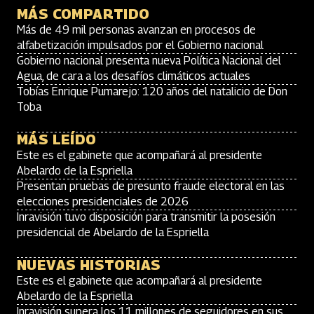
MÁS COMPARTIDO
Más de 49 mil personas avanzan en procesos de
alfabetización impulsados por el Gobierno nacional
Gobierno nacional presenta nueva Política Nacional del
Agua, de cara a los desafíos climáticos actuales
Tobías Enrique Pumarejo: 120 años del natalicio de Don
Toba
MÁS LEÍDO
Este es el gabinete que acompañará al presidente
Abelardo de la Espriella
Presentan pruebas de presunto fraude electoral en las
elecciones presidenciales de 2026
Inravisión tuvo disposición para transmitir la posesión
presidencial de Abelardo de la Espriella
NUEVAS HISTORIAS
Este es el gabinete que acompañará al presidente
Abelardo de la Espriella
Inravisión supera los 11 millones de seguidores en sus