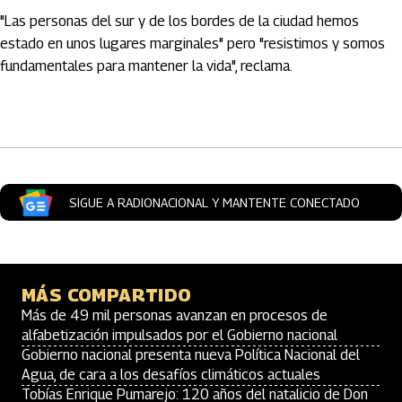
"Las personas del sur y de los bordes de la ciudad hemos
estado en unos lugares marginales" pero "resistimos y somos
fundamentales para mantener la vida", reclama.
Artículos Player
SIGUE A RADIONACIONAL Y MANTENTE CONECTADO
MÁS COMPARTIDO
Más de 49 mil personas avanzan en procesos de
alfabetización impulsados por el Gobierno nacional
Gobierno nacional presenta nueva Política Nacional del
Agua, de cara a los desafíos climáticos actuales
Tobías Enrique Pumarejo: 120 años del natalicio de Don