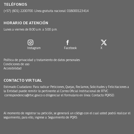
TELÉFONOS
(+57) (601) 2200700. Línea gratuita nacional: 018000123414
HORARIO DE ATENCIÓN
Lunes a viernes de 8:00 a.m. a 5:00 p.m.
Instagram
Facebook
X
Política de privacidad y tratamiento de datos personales
Condiciones de uso
Accesibilidad
CONTACTO VIRTUAL
Estimado Ciudadano: Para radicar Peticiones, Quejas, Reclamos, Solicitudes y Felicitaciones a
la Entidad puede remitir lo pertinente al Correo Oficial Institucional de RTVC
correspondencia@rtvc.gov.co
o diligenciar el formulario en línea:
Contacto PQRSD.
Al momento de registrar su petición, se generará un código con el cual usted podrá realizar el
seguimiento, para ello, ingrese a:
Seguimiento de PQRS