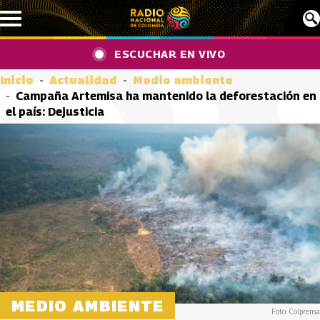
Pasar al contenido principal
ESCUCHAR EN VIVO
Inicio
Actualidad
Medio ambiente
Campaña Artemisa ha mantenido la deforestación en
el país: Dejusticia
MEDIO AMBIENTE
Foto: Colprensa