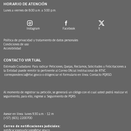
HORARIO DE ATENCIÓN
Lunes a viernes de 8:00 a.m. a 5:00 p.m.
Instagram
Facebook
X
Política de privacidad y tratamiento de datos personales
Condiciones de uso
Accesibilidad
CONTACTO VIRTUAL
Estimado Ciudadano: Para radicar Peticiones, Quejas, Reclamos, Solicitudes y Felicitaciones a
la Entidad puede remitir lo pertinente al Correo Oficial Institucional de RTVC
correspondencia@rtvc.gov.co
o diligenciar el formulario en línea:
Contacto PQRSD.
Al momento de registrar su petición, se generará un código con el cual usted podrá realizar el
seguimiento, para ello, ingrese a:
Seguimiento de PQRS
Asesor en línea: lunes 9:30 a.m. - 12 m
(+57) (601) 2200700
Correo de notificaciones judiciales:
notificacionesjudiciales@rtvc.gov.co