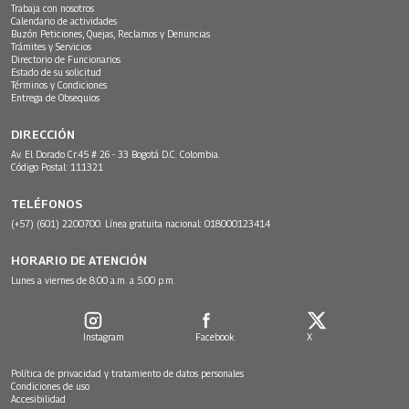
Trabaja con nosotros
Calendario de actividades
Buzón Peticiones, Quejas, Reclamos y Denuncias
Trámites y Servicios
Directorio de Funcionarios
Estado de su solicitud
Términos y Condiciones
Entrega de Obsequios
DIRECCIÓN
Av. El Dorado Cr.45 # 26 - 33 Bogotá D.C. Colombia.
Código Postal: 111321
TELÉFONOS
(+57) (601) 2200700. Línea gratuita nacional: 018000123414
HORARIO DE ATENCIÓN
Lunes a viernes de 8:00 a.m. a 5:00 p.m.
Instagram
Facebook
X
Política de privacidad y tratamiento de datos personales
Condiciones de uso
Accesibilidad