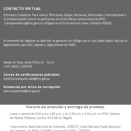
CONTACTO VIRTUAL
Estimado Ciudadano: Para radicar Peticiones, Quejas, Reclamos, Solicitudes y Felicitaciones a
la Entidad puede remitir lo pertinente al Correo Oficial Institucional de RTVC
correspondencia@rtvc.gov.co
o diligenciar el formulario en línea:
Contacto PQRSD.
Al momento de registrar su petición, se generará un código con el cual usted podrá realizar el
seguimiento, para ello, ingrese a:
Seguimiento de PQRS
Asesor en línea: lunes 9:30 a.m. - 12 m
(+57) (601) 2200700
Correo de notificaciones judiciales:
notificacionesjudiciales@rtvc.gov.co
Denuncias por actos de corrupción:
soytransparente@rtvc.gov.co
Horario de atención y entrega de premios:
Lunes a viernes de 8:30 a.m.a 1:00 p.m. y de 2:30 p.m. a 4:30 p.m. en RTVC Sistema
de Medios Públicos, Carrera 45 # 26-33, Bogotá.
Línea directa Radio Nacional de Colombia: 2200727, Línea Nacional Radio Nacional
de Colombia: 01 8000 118 959. Conmutador RTVC 2200700