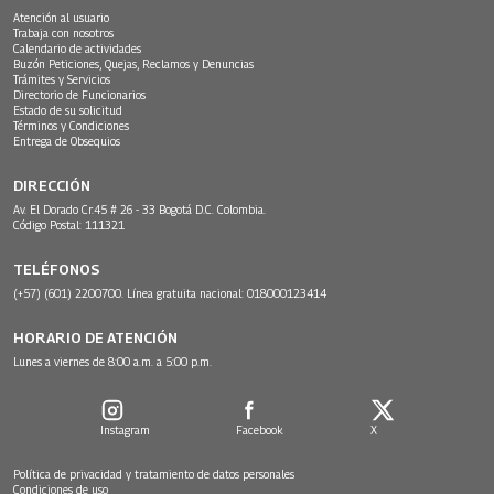
Atención al usuario
Trabaja con nosotros
Calendario de actividades
Buzón Peticiones, Quejas, Reclamos y Denuncias
Trámites y Servicios
Directorio de Funcionarios
Estado de su solicitud
Términos y Condiciones
Entrega de Obsequios
DIRECCIÓN
Av. El Dorado Cr.45 # 26 - 33 Bogotá D.C. Colombia.
Código Postal: 111321
TELÉFONOS
(+57) (601) 2200700. Línea gratuita nacional: 018000123414
HORARIO DE ATENCIÓN
Lunes a viernes de 8:00 a.m. a 5:00 p.m.
Instagram
Facebook
X
Política de privacidad y tratamiento de datos personales
Condiciones de uso