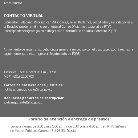
Accesibilidad
CONTACTO VIRTUAL
Estimado Ciudadano: Para radicar Peticiones, Quejas, Reclamos, Solicitudes y Felicitaciones a
la Entidad puede remitir lo pertinente al Correo Oficial Institucional de RTVC
correspondencia@rtvc.gov.co
o diligenciar el formulario en línea:
Contacto PQRSD.
Al momento de registrar su petición, se generará un código con el cual usted podrá realizar el
seguimiento, para ello, ingrese a:
Seguimiento de PQRS
Asesor en línea: lunes 9:30 a.m. - 12 m
(+57) (601) 2200700
Correo de notificaciones judiciales:
notificacionesjudiciales@rtvc.gov.co
Denuncias por actos de corrupción:
soytransparente@rtvc.gov.co
Horario de atención y entrega de premios:
Lunes a viernes de 8:30 a.m.a 1:00 p.m. y de 2:30 p.m. a 4:30 p.m. en RTVC Sistema
de Medios Públicos, Carrera 45 # 26-33, Bogotá.