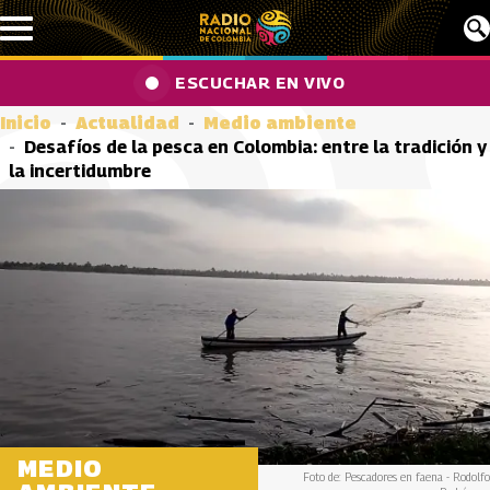
Pasar al contenido principal
ESCUCHAR EN VIVO
Inicio
Actualidad
Medio ambiente
Desafíos de la pesca en Colombia: entre la tradición y
la incertidumbre
MEDIO
Foto de: Pescadores en faena - Rodolfo