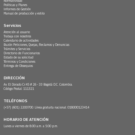
Normatividad
Políticas y Planes
Informes de Gestión
Manual de producción y estilo
Servicios
Atención al usuario
Trabaja con nosotros
Calendario de actividades
Buzón Peticiones, Quejas, Reclamos y Denuncias
Trámites y Servicios
Directorio de Funcionarios
Estado de su solicitud
Términos y Condiciones
Entrega de Obsequios
DIRECCIÓN
Av. El Dorado Cr.45 # 26 - 33 Bogotá D.C. Colombia.
Código Postal: 111321
TELÉFONOS
(+57) (601) 2200700. Línea gratuita nacional: 018000123414
HORARIO DE ATENCIÓN
Lunes a viernes de 8:00 a.m. a 5:00 p.m.