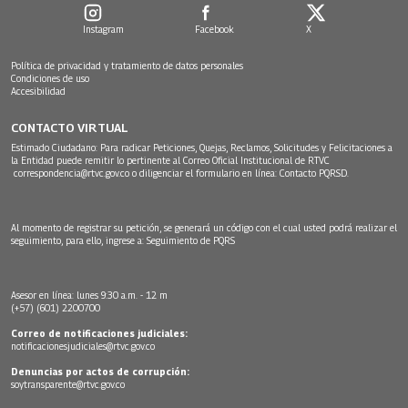
Instagram
Facebook
X
Política de privacidad y tratamiento de datos personales
Condiciones de uso
Accesibilidad
CONTACTO VIRTUAL
Estimado Ciudadano: Para radicar Peticiones, Quejas, Reclamos, Solicitudes y Felicitaciones a
la Entidad puede remitir lo pertinente al Correo Oficial Institucional de RTVC
correspondencia@rtvc.gov.co
o diligenciar el formulario en línea:
Contacto PQRSD.
Al momento de registrar su petición, se generará un código con el cual usted podrá realizar el
seguimiento, para ello, ingrese a:
Seguimiento de PQRS
Asesor en línea: lunes 9:30 a.m. - 12 m
(+57) (601) 2200700
Correo de notificaciones judiciales:
notificacionesjudiciales@rtvc.gov.co
Denuncias por actos de corrupción:
soytransparente@rtvc.gov.co