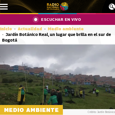
Pasar al contenido principal
ESCUCHAR EN VIVO
Inicio
Actualidad
Medio ambiente
Jardín Botánico Real, un lugar que brilla en el sur de
Bogotá
MEDIO AMBIENTE
Crédito: Jardín Botánico