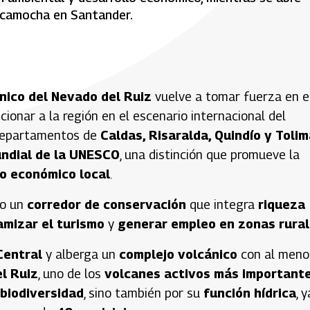
hicamocha en Santander.
nico del Nevado del Ruiz
vuelve a tomar fuerza en e
onar a la región en el escenario internacional del
os departamentos de
Caldas, Risaralda, Quindío y Toli
ndial de la UNESCO
, una distinción que promueve la
lo económico local
.
mo un
corredor de conservación
que integra
riqueza
amizar el turismo
y
generar empleo en zonas rura
Central
y alberga un
complejo volcánico
con al meno
l Ruiz
, uno de los
volcanes activos más important
biodiversidad
, sino también por su
función hídrica
, y