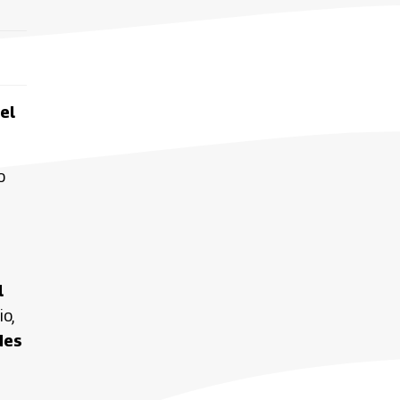
el
o
l
io,
des