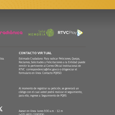
CONTACTO VIRTUAL
bia.
Estimado Ciudadano: Para radicar Peticiones, Quejas,
Reclamos, Solicitudes y Felicitaciones a la Entidad puede
remitir lo pertinente al Correo Oficial Institucional de
RTVC
correspondencia@rtvc.gov.co
o diligenciar el
formulario en línea:
Contacto PQRSD.
Al momento de registrar su petición, se generará un
código con el cual usted podrá realizar el seguimiento,
para ello, ingrese a:
Seguimiento de PQRS
Asesor en línea: lunes 9:30 a.m. - 12 m
(+57) (601) 2200700