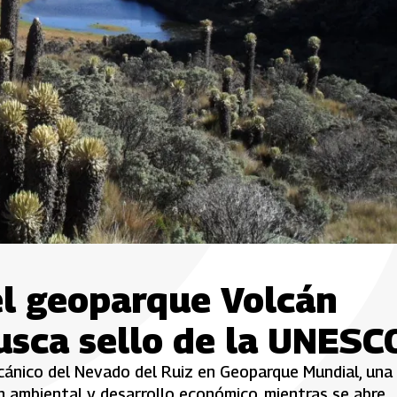
el geoparque Volcán
usca sello de la UNESC
lcánico del Nevado del Ruiz en Geoparque Mundial, una
n ambiental y desarrollo económico, mientras se abre