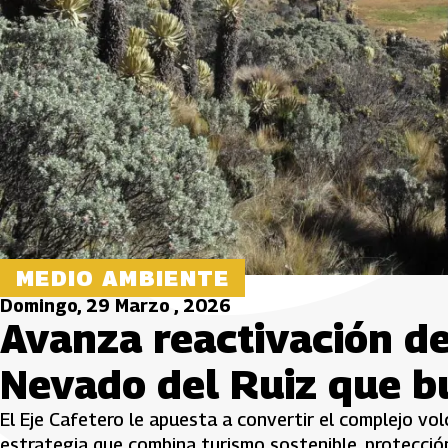
MEDIO AMBIENTE
Domingo, 29 Marzo , 2026
Avanza reactivación d
Nevado del Ruiz que b
El Eje Cafetero le apuesta a convertir el complejo vo
estrategia que combina turismo sostenible, protecció