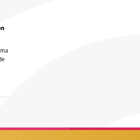
ón
orma
de