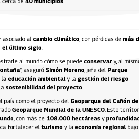
 cerca de
40 municipios
.
r
asociado al
cambio climático
, con pérdidas de
más d
el último siglo
.
ostrarle al mundo cómo se puede
conservar
y, al mism
montaña
”, aseguró
Simón Moreno
, jefe del
Parque
 la
educación ambiental
y la
gestión del riesgo
 la
sostenibilidad del proyecto
.
el país como el proyecto del
Geoparque del Cañón de
arado
Geoparque Mundial de la UNESCO
. Este territor
mundo
, con más de
108.000 hectáreas
y
profundida
ca fortalecer el
turismo
y la
economía regional
bajo