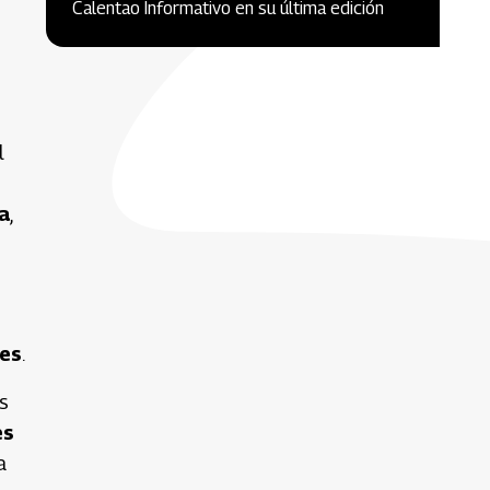
Calentao Informativo en su última edición
l
ma
,
les
.
s
es
a