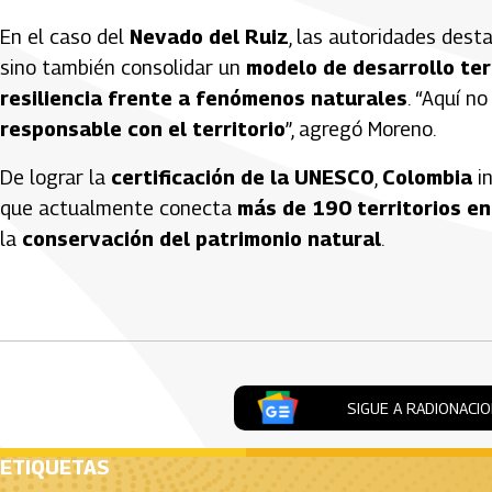
En el caso del
Nevado del Ruiz
, las autoridades dest
sino también consolidar un
modelo de desarrollo terr
resiliencia frente a fenómenos naturales
. “Aquí n
responsable con el territorio
”, agregó Moreno.
De lograr la
certificación de la UNESCO
,
Colombia
in
que actualmente conecta
más de 190 territorios e
la
conservación del patrimonio natural
.
Artículos Player
SIGUE A RADIONACI
ETIQUETAS