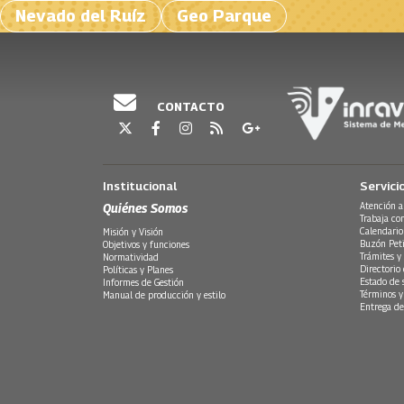
Nevado del Ruíz
Geo Parque
CONTACTO
Institucional
Servici
Quiénes Somos
Atención a
Trabaja co
Calendario
Misión y Visión
Buzón Peti
Objetivos y funciones
Trámites y 
Normatividad
Directorio
Políticas y Planes
Estado de 
Informes de Gestión
Términos y
Manual de producción y estilo
Entrega de