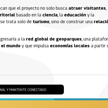
acan que el proyecto no solo busca
atraer visitantes
,
itorial
basado en la
ciencia
, la
educación
y la
o se trata solo de
turismo
, sino de construir una
relaci
gresaría a la
red global de geoparques
, una plataf
n el mundo
y que impulsa
economías locales
a partir 
ONAL Y MANTENTE CONECTADO