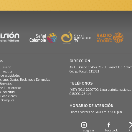
os
DIRECCIÓN
l usuario
Av. El Dorado Cr.45 # 26 - 33 Bogotá D.C. Colom
n nosotros
Código Postal: 111321
 de actividades
ciones, Quejas, Reclamos y Denuncias
TELÉFONOS
Servicios
 de Funcionarios
(+57) (601) 2200700. Línea gratuita nacional:
su solicitud
018000123414
 Condiciones
 Obsequios
HORARIO DE ATENCIÓN
Lunes a viernes de 8:00 a.m. a 5:00 p.m.
Instagram
Facebook
X