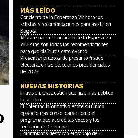
MÁS LEÍDO
Concierto de la Esperanza VII: horarios,
artistas y recomendaciones para asistir en
Bogotá
Alístate para el Concierto de la Esperanza
VII: Estas son todas las recomendaciones
para que disfrutes este evento
Presentan pruebas de presunto fraude
electoral en las elecciones presidenciales
de 2026
NUEVAS HISTORIAS
Inravisión: una gestión que hizo más público
lo público
El Calentao Informativo emite su último
episodio tras consolidarse como el
O
programa que acerdó las voces y los
territorio de Colombia
Colombianos destacan el trabajo de El