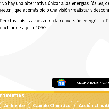
"No hay una alternativa única" a las energías fósiles, d
Meloni, que además pidió una visión "realista" y desconf
Pero los países avanzan en la conversión energética: E
nuclear de aquí a 2050.
Artículos Player
SIGUE A RADIONACI
ETIQUETAS
Ambiente
Cambio Climatico
Acción climát