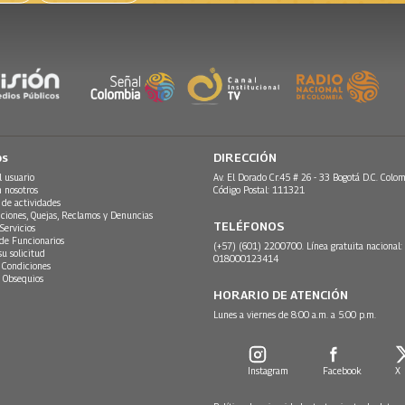
os
DIRECCIÓN
l usuario
Av. El Dorado Cr.45 # 26 - 33 Bogotá D.C. Colom
n nosotros
Código Postal: 111321
 de actividades
ciones, Quejas, Reclamos y Denuncias
TELÉFONOS
Servicios
 de Funcionarios
(+57) (601) 2200700. Línea gratuita nacional:
su solicitud
018000123414
 Condiciones
 Obsequios
HORARIO DE ATENCIÓN
Lunes a viernes de 8:00 a.m. a 5:00 p.m.
Instagram
Facebook
X