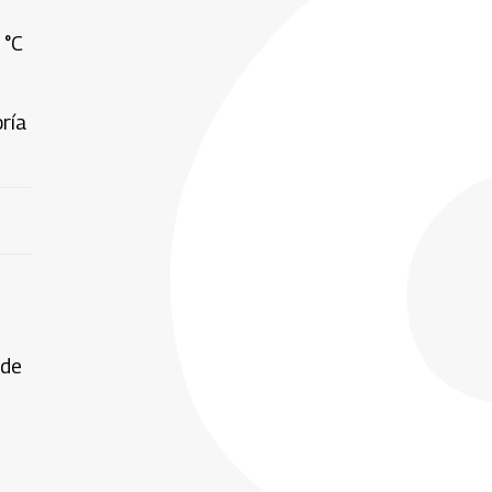
 °C
ría
 de