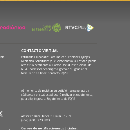
CONTACTO VIRTUAL
bia.
Estimado Ciudadano: Para radicar Peticiones, Quejas,
Reclamos, Solicitudes y Felicitaciones a la Entidad puede
remitir lo pertinente al Correo Oficial Institucional de
RTVC
correspondencia@rtvc.gov.co
o diligenciar el
formulario en línea:
Contacto PQRSD.
Al momento de registrar su petición, se generará un
código con el cual usted podrá realizar el seguimiento,
para ello, ingrese a:
Seguimiento de PQRS
Asesor en línea: lunes 9:30 a.m. - 12 m
(+57) (601) 2200700
Correo de notificaciones judiciales: