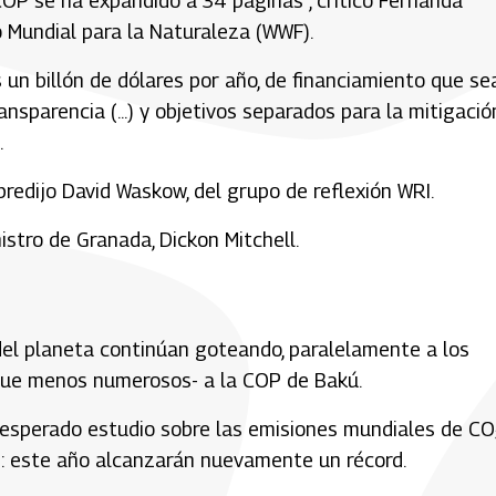
COP se ha expandido a 34 páginas", criticó Fernanda
o Mundial para la Naturaleza (WWF).
 un billón de dólares por año, de financiamiento que se
nsparencia (...) y objetivos separados para la mitigación
.
predijo David Waskow, del grupo de reflexión WRI.
istro de Granada, Dickon Mitchell.
o del planeta continúan goteando, paralelamente a los
nque menos numerosos- a la COP de Bakú.
u esperado estudio sobre las emisiones mundiales de CO₂
s: este año alcanzarán nuevamente un récord.