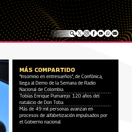
MÁS COMPARTIDO
“Insomnio en entresueños”, de Confónica,
llega al Demo de la Semana de Radio
Nacional de Colombia
Tobías Enrique Pumarejo: 120 años del
natalicio de Don Toba
Más de 49 mil personas avanzan en
procesos de alfabetización impulsados por
el Gobierno nacional