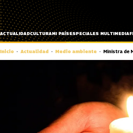
Pasar al contenido principal
ACTUALIDAD
CULTURA
MI PAÍS
ESPECIALES MULTIMEDIA
F
Inicio
Actualidad
Medio ambiente
Ministra de 