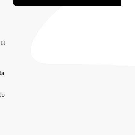
 El
la
do