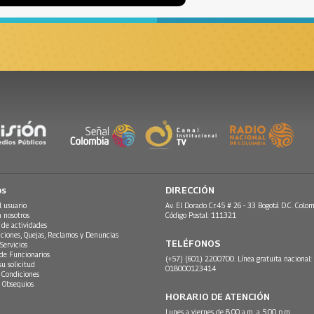
os
DIRECCIÓN
l usuario
Av. El Dorado Cr.45 # 26 - 33 Bogotá D.C. Colom
n nosotros
Código Postal: 111321
 de actividades
ciones, Quejas, Reclamos y Denuncias
TELÉFONOS
Servicios
 de Funcionarios
(+57) (601) 2200700. Línea gratuita nacional:
su solicitud
018000123414
 Condiciones
 Obsequios
HORARIO DE ATENCIÓN
Lunes a viernes de 8:00 a.m. a 5:00 p.m.