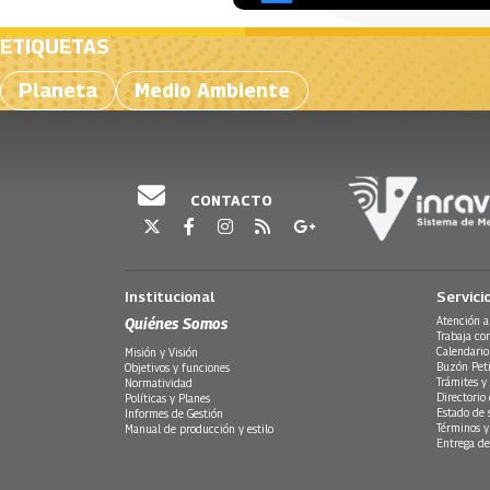
ETIQUETAS
Planeta
Medio Ambiente
CONTACTO
Institucional
Servici
Quiénes Somos
Atención a
Trabaja co
Calendario
Misión y Visión
Buzón Peti
Objetivos y funciones
Trámites y 
Normatividad
Directorio
Políticas y Planes
Estado de 
Informes de Gestión
Términos y
Manual de producción y estilo
Entrega de