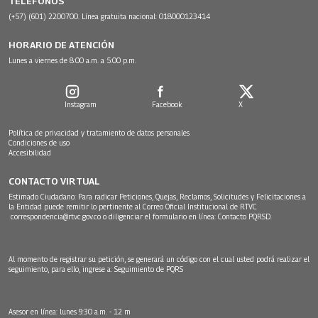
TELÉFONOS
(+57) (601) 2200700. Línea gratuita nacional: 018000123414
HORARIO DE ATENCIÓN
Lunes a viernes de 8:00 a.m. a 5:00 p.m.
Instagram
Facebook
X
Política de privacidad y tratamiento de datos personales
Condiciones de uso
Accesibilidad
CONTACTO VIRTUAL
Estimado Ciudadano: Para radicar Peticiones, Quejas, Reclamos, Solicitudes y Felicitaciones a
la Entidad puede remitir lo pertinente al Correo Oficial Institucional de RTVC
correspondencia@rtvc.gov.co
o diligenciar el formulario en línea:
Contacto PQRSD.
Al momento de registrar su petición, se generará un código con el cual usted podrá realizar el
seguimiento, para ello, ingrese a:
Seguimiento de PQRS
Asesor en línea: lunes 9:30 a.m. - 12 m