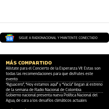
Artículos Player
SIGUE A RADIONACIONAL Y MANTENTE CONECTADO
MÁS COMPARTIDO
Alístate para el Concierto de la Esperanza VII: Estas son
todas las recomendaciones para que disfrutes este
evento
“Aguacero”, “Hoy estamos aquí” y “Vacía” llegan al estreno
de la semana de Radio Nacional de Colombia
Gobierno nacional presenta nueva Política Nacional del
Agua, de cara a los desafíos climáticos actuales