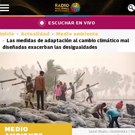
Pasar al contenido principal
ESCUCHAR EN VIVO
Inicio
Actualidad
Medio ambiente
Las medidas de adaptación al cambio climático mal
diseñadas exacerban las desigualdades
MEDIO
Saikat Bhadra / Shutterstock | The