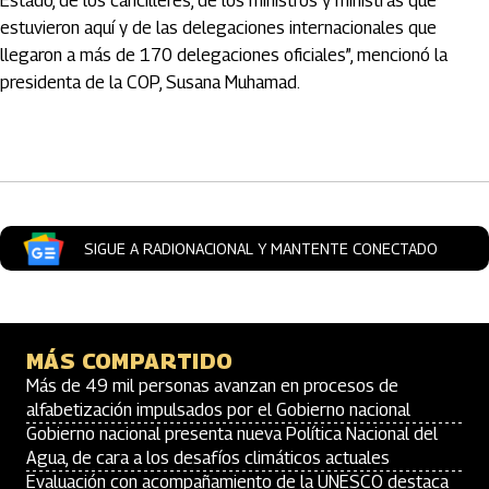
Estado, de los cancilleres, de los ministros y ministras que
estuvieron aquí y de las delegaciones internacionales que
llegaron a más de 170 delegaciones oficiales”, mencionó la
presidenta de la COP, Susana Muhamad.
Artículos Player
SIGUE A RADIONACIONAL Y MANTENTE CONECTADO
MÁS COMPARTIDO
Más de 49 mil personas avanzan en procesos de
alfabetización impulsados por el Gobierno nacional
Gobierno nacional presenta nueva Política Nacional del
Agua, de cara a los desafíos climáticos actuales
Evaluación con acompañamiento de la UNESCO destaca