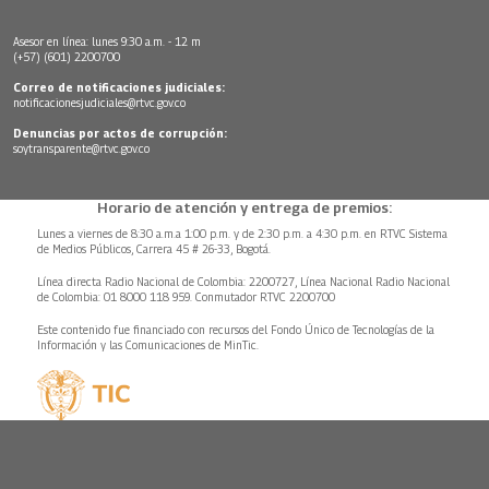
Asesor en línea: lunes 9:30 a.m. - 12 m
(+57) (601) 2200700
Correo de notificaciones judiciales:
notificacionesjudiciales@rtvc.gov.co
Denuncias por actos de corrupción:
soytransparente@rtvc.gov.co
Horario de atención y entrega de premios:
Lunes a viernes de 8:30 a.m.a 1:00 p.m. y de 2:30 p.m. a 4:30 p.m. en RTVC Sistema
de Medios Públicos, Carrera 45 # 26-33, Bogotá.
Línea directa Radio Nacional de Colombia: 2200727, Línea Nacional Radio Nacional
de Colombia: 01 8000 118 959. Conmutador RTVC 2200700
Este contenido fue financiado con recursos del Fondo Único de Tecnologías de la
Información y las Comunicaciones de MinTic.