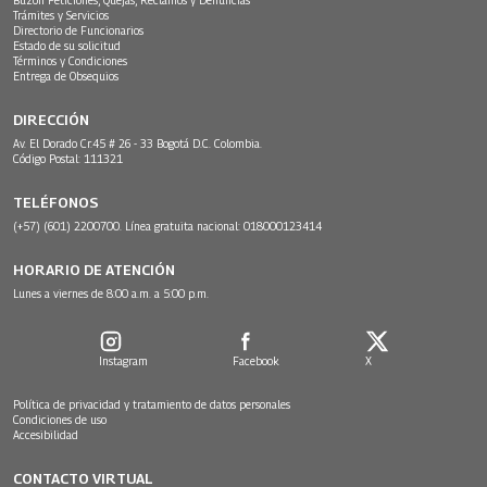
Trámites y Servicios
Directorio de Funcionarios
Estado de su solicitud
Términos y Condiciones
Entrega de Obsequios
DIRECCIÓN
Av. El Dorado Cr.45 # 26 - 33 Bogotá D.C. Colombia.
Código Postal: 111321
TELÉFONOS
(+57) (601) 2200700. Línea gratuita nacional: 018000123414
HORARIO DE ATENCIÓN
Lunes a viernes de 8:00 a.m. a 5:00 p.m.
Instagram
Facebook
X
Política de privacidad y tratamiento de datos personales
Condiciones de uso
Accesibilidad
CONTACTO VIRTUAL