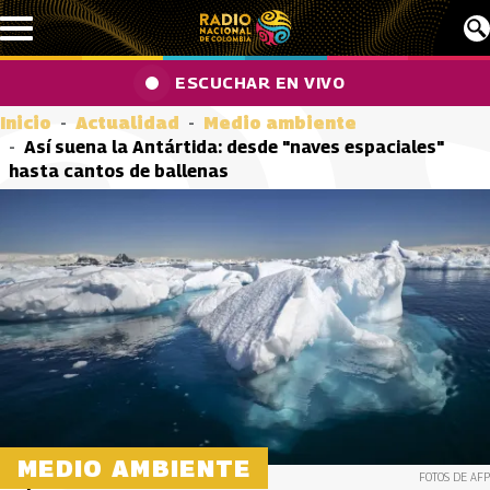
Pasar al contenido principal
ESCUCHAR EN VIVO
Inicio
Actualidad
Medio ambiente
Así suena la Antártida: desde "naves espaciales"
hasta cantos de ballenas
MEDIO AMBIENTE
FOTOS DE AFP