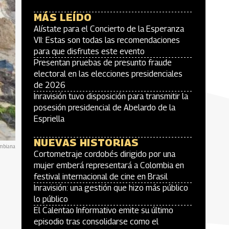
MÁS LEÍDO
Alístate para el Concierto de la Esperanza
VII: Estas son todas las recomendaciones
para que disfrutes este evento
Presentan pruebas de presunto fraude
electoral en las elecciones presidenciales
de 2026
Inravisión tuvo disposición para transmitir la
posesión presidencial de Abelardo de la
Espriella
NUEVAS HISTORIAS
ombiana
Cortometraje cordobés dirigido por una
mujer emberá representará a Colombia en
festival internacional de cine en Brasil
Inravisión: una gestión que hizo más público
lo público
El Calentao Informativo emite su último
episodio tras consolidarse como el