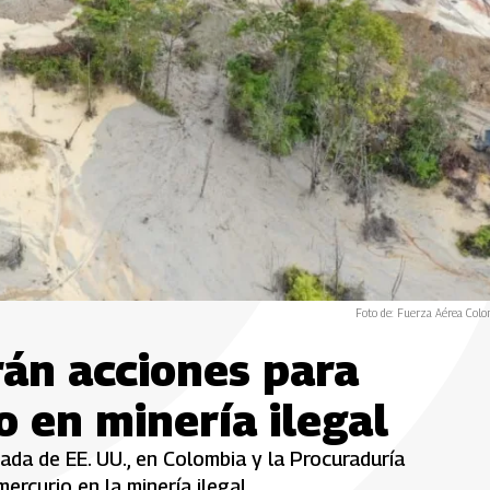
Foto de: Fuerza Aérea Col
án acciones para
o en minería ilegal
da de EE. UU., en Colombia y la Procuraduría
rcurio en la minería ilegal.