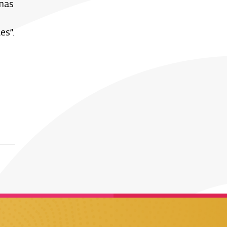
onas
es”.