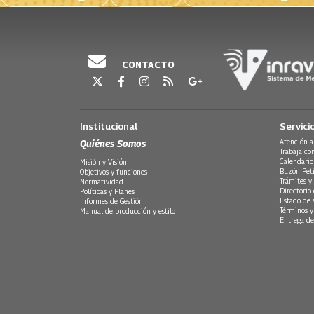
CONTACTO
Institucional
Servici
Quiénes Somos
Atención a
Trabaja co
Calendario
Misión y Visión
Buzón Peti
Objetivos y funciones
Trámites y 
Normatividad
Directorio
Políticas y Planes
Estado de 
Informes de Gestión
Términos y
Manual de producción y estilo
Entrega de