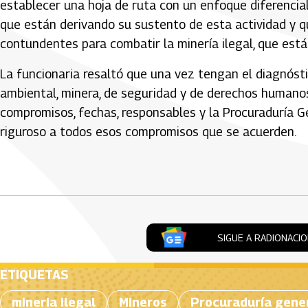
establecer una hoja de ruta con un enfoque diferencia
que están derivando su sustento de esta actividad y q
contundentes para combatir la minería ilegal, que está
La funcionaria resaltó que una vez tengan el diagnóst
ambiental, minera, de seguridad y de derechos humano
compromisos, fechas, responsables y la Procuraduría Ge
riguroso a todos esos compromisos que se acuerden.
Artículos Player
SIGUE A RADIONACI
ETIQUETAS
mineria ilegal
Mineros
Procuraduría gene