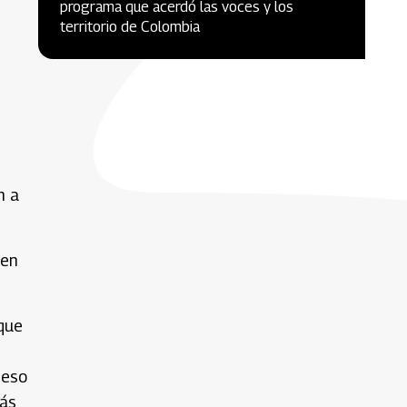
programa que acerdó las voces y los
territorio de Colombia
n a
 en
 que
 eso
más