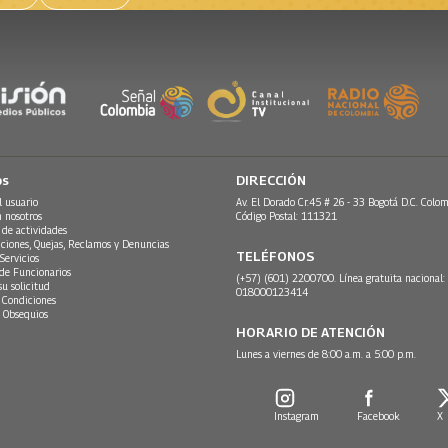
os
DIRECCIÓN
l usuario
Av. El Dorado Cr.45 # 26 - 33 Bogotá D.C. Colom
n nosotros
Código Postal: 111321
 de actividades
ciones, Quejas, Reclamos y Denuncias
TELÉFONOS
Servicios
 de Funcionarios
(+57) (601) 2200700. Línea gratuita nacional:
su solicitud
018000123414
 Condiciones
 Obsequios
HORARIO DE ATENCIÓN
Lunes a viernes de 8:00 a.m. a 5:00 p.m.
Instagram
Facebook
X