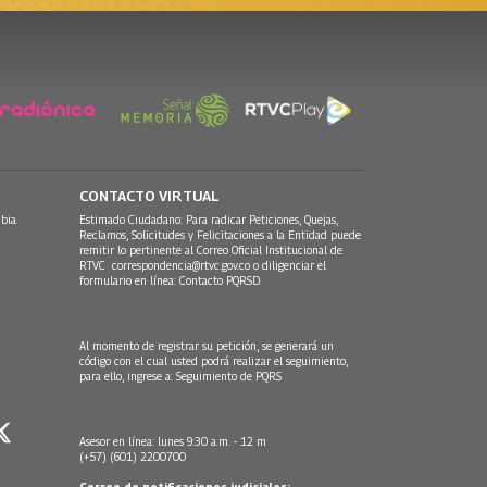
CONTACTO VIRTUAL
bia.
Estimado Ciudadano: Para radicar Peticiones, Quejas,
Reclamos, Solicitudes y Felicitaciones a la Entidad puede
remitir lo pertinente al Correo Oficial Institucional de
RTVC
correspondencia@rtvc.gov.co
o diligenciar el
formulario en línea:
Contacto PQRSD.
Al momento de registrar su petición, se generará un
código con el cual usted podrá realizar el seguimiento,
para ello, ingrese a:
Seguimiento de PQRS
Asesor en línea: lunes 9:30 a.m. - 12 m
(+57) (601) 2200700