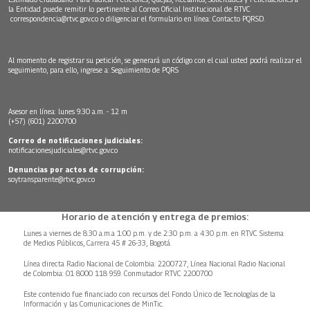
la Entidad puede remitir lo pertinente al Correo Oficial Institucional de RTVC
correspondencia@rtvc.gov.co
o diligenciar el formulario en línea:
Contacto PQRSD.
Al momento de registrar su petición, se generará un código con el cual usted podrá realizar el
seguimiento, para ello, ingrese a:
Seguimiento de PQRS
Asesor en línea: lunes 9:30 a.m. - 12 m
(+57) (601) 2200700
Correo de notificaciones judiciales:
notificacionesjudiciales@rtvc.gov.co
Denuncias por actos de corrupción:
soytransparente@rtvc.gov.co
Horario de atención y entrega de premios:
Lunes a viernes de 8:30 a.m.a 1:00 p.m. y de 2:30 p.m. a 4:30 p.m. en RTVC Sistema
de Medios Públicos, Carrera 45 # 26-33, Bogotá.
Línea directa Radio Nacional de Colombia: 2200727, Línea Nacional Radio Nacional
de Colombia: 01 8000 118 959. Conmutador RTVC 2200700
Este contenido fue financiado con recursos del Fondo Único de Tecnologías de la
Información y las Comunicaciones de MinTic.