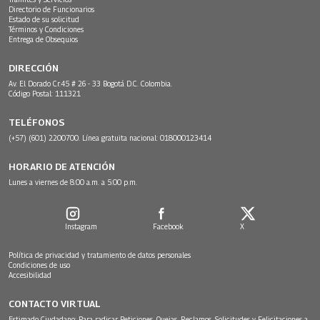
Directorio de Funcionarios
Estado de su solicitud
Términos y Condiciones
Entrega de Obsequios
DIRECCIÓN
Av. El Dorado Cr.45 # 26 - 33 Bogotá D.C. Colombia.
Código Postal: 111321
TELÉFONOS
(+57) (601) 2200700. Línea gratuita nacional: 018000123414
HORARIO DE ATENCIÓN
Lunes a viernes de 8:00 a.m. a 5:00 p.m.
Instagram
Facebook
X
Política de privacidad y tratamiento de datos personales
Condiciones de uso
Accesibilidad
CONTACTO VIRTUAL
Estimado Ciudadano: Para radicar Peticiones, Quejas, Reclamos, Solicitudes y Felicitaciones a