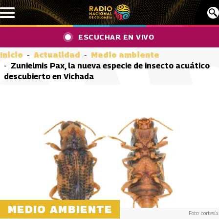
Pasar al contenido principal
ESCUCHAR EN VIVO
Inicio
Actualidad
Medio ambiente
Zunielmis Pax, la nueva especie de insecto acuático
descubierto en Vichada
MEDIO AMBIENTE
Foto: cortesía.