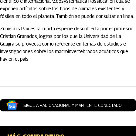
científico e internacional ‘Zoosystematica Rossicca’, en ella se
exponen artículos sobre los tipos de animales existentes y
fósiles en todo el planeta. También se puede consultar en línea.
Zunielmis Pax es la cuarta especie descubierta por el profesor
Cristian Granados, logros por los que la Universidad de La
Guajira se proyecta como referente en temas de estudios e
investigaciones sobre los macroinvertebrados acuáticos que
hay en el país.
Artículos Player
SIGUE A RADIONACIONAL Y MANTENTE CONECTADO