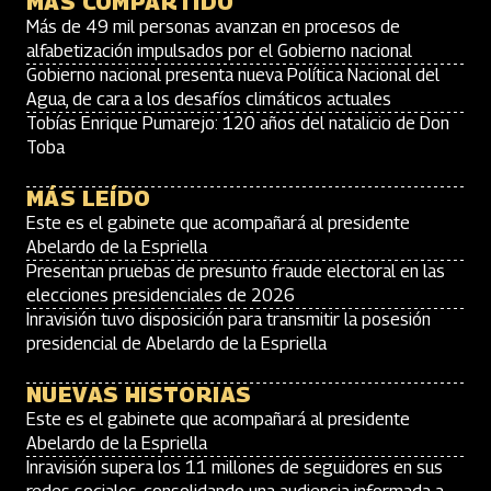
MÁS COMPARTIDO
Más de 49 mil personas avanzan en procesos de
alfabetización impulsados por el Gobierno nacional
Gobierno nacional presenta nueva Política Nacional del
Agua, de cara a los desafíos climáticos actuales
Tobías Enrique Pumarejo: 120 años del natalicio de Don
Toba
MÁS LEÍDO
Este es el gabinete que acompañará al presidente
Abelardo de la Espriella
Presentan pruebas de presunto fraude electoral en las
elecciones presidenciales de 2026
Inravisión tuvo disposición para transmitir la posesión
presidencial de Abelardo de la Espriella
NUEVAS HISTORIAS
Este es el gabinete que acompañará al presidente
Abelardo de la Espriella
Inravisión supera los 11 millones de seguidores en sus