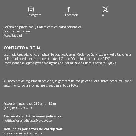
Instagram
Facebook
X
Política de privacidad y tratamiento de datos personales
Condiciones de uso
Accesibilidad
CONTACTO VIRTUAL
Estimado Ciudadano: Para radicar Peticiones, Quejas, Reclamos, Solicitudes y Felicitaciones a
la Entidad puede remitir lo pertinente al Correo Oficial Institucional de RTVC
correspondencia@rtvc.gov.co
o diligenciar el formulario en línea:
Contacto PQRSD.
Al momento de registrar su petición, se generará un código con el cual usted podrá realizar el
seguimiento, para ello, ingrese a:
Seguimiento de PQRS
Asesor en línea: lunes 9:30 a.m. - 12 m
(+57) (601) 2200700
Correo de notificaciones judiciales:
notificacionesjudiciales@rtvc.gov.co
Denuncias por actos de corrupción:
soytransparente@rtvc.gov.co