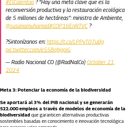
#ElCalentao
? ”Hay una meta clave que es la
reconversión productiva y la restauración ecológica
de 5 millones de hectáreas“: ministra de Ambiente,
@susanamuhamad
#COP16EnRTVC
?
?Sintonízanos en:
https://t.co/LPPvT07uBg
pic.twitter.com/e55BqNgoiG
— Radio Nacional CO (@RadNalCo)
October 21,
2024
Meta 3: Potenciar la economía de la biodiversidad
Se aportará al 3% del PIB nacional y se generarán
522.000 empleos a través de modelos de economía de la
biodiversidad
que garanticen alternativas productivas
sostenibles basadas en conocimiento e innovación tecnológica