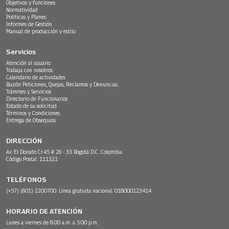
Objetivos y funciones
Normatividad
Políticas y Planes
Informes de Gestión
Manual de producción y estilo
Servicios
Atención al usuario
Trabaja con nosotros
Calendario de actividades
Buzón Peticiones, Quejas, Reclamos y Denuncias
Trámites y Servicios
Directorio de Funcionarios
Estado de su solicitud
Términos y Condiciones
Entrega de Obsequios
DIRECCIÓN
Av. El Dorado Cr.45 # 26 - 33 Bogotá D.C. Colombia.
Código Postal: 111321
TELÉFONOS
(+57) (601) 2200700. Línea gratuita nacional: 018000123414
HORARIO DE ATENCIÓN
Lunes a viernes de 8:00 a.m. a 5:00 p.m.