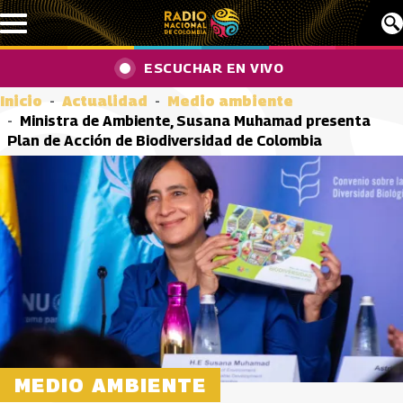
Pasar al contenido principal
ESCUCHAR EN VIVO
Inicio
Actualidad
Medio ambiente
Ministra de Ambiente, Susana Muhamad presenta
Plan de Acción de Biodiversidad de Colombia
MEDIO AMBIENTE