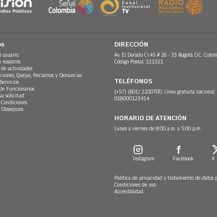
os
DIRECCIÓN
l usuario
Av. El Dorado Cr.45 # 26 - 33 Bogotá D.C. Colom
n nosotros
Código Postal: 111321
 de actividades
ciones, Quejas, Reclamos y Denuncias
TELÉFONOS
Servicios
 de Funcionarios
(+57) (601) 2200700. Línea gratuita nacional:
su solicitud
018000123414
 Condiciones
 Obsequios
HORARIO DE ATENCIÓN
Lunes a viernes de 8:00 a.m. a 5:00 p.m.
Instagram
Facebook
X
Política de privacidad y tratamiento de datos 
Condiciones de uso
Accesibilidad