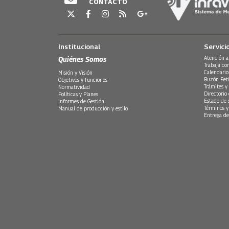
CONTACTO
Institucional
Servici
Quiénes Somos
Atención a
Trabaja co
Calendario
Misión y Visión
Buzón Peti
Objetivos y funciones
Trámites y 
Normatividad
Directorio
Políticas y Planes
Estado de 
Informes de Gestión
Términos y
Manual de producción y estilo
Entrega de