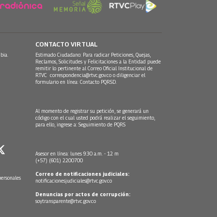
CONTACTO VIRTUAL
bia.
Estimado Ciudadano: Para radicar Peticiones, Quejas,
Reclamos, Solicitudes y Felicitaciones a la Entidad puede
remitir lo pertinente al Correo Oficial Institucional de
RTVC
correspondencia@rtvc.gov.co
o diligenciar el
formulario en línea:
Contacto PQRSD.
Al momento de registrar su petición, se generará un
código con el cual usted podrá realizar el seguimiento,
para ello, ingrese a:
Seguimiento de PQRS
Asesor en línea: lunes 9:30 a.m. - 12 m
(+57) (601) 2200700
Correo de notificaciones judiciales:
personales
notificacionesjudiciales@rtvc.gov.co
Denuncias por actos de corrupción:
soytransparente@rtvc.gov.co