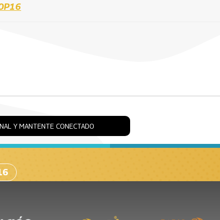
OP16
ONAL Y MANTENTE CONECTADO
16