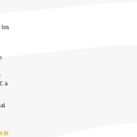
 los
n
e
RC a
nal
e la