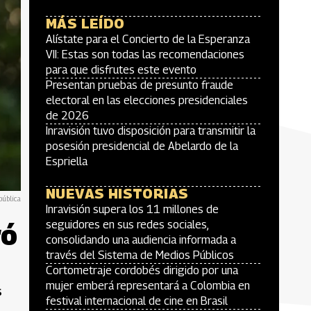
MÁS LEÍDO
Alístate para el Concierto de la Esperanza
VII: Estas son todas las recomendaciones
para que disfrutes este evento
Presentan pruebas de presunto fraude
electoral en las elecciones presidenciales
de 2026
Inravisión tuvo disposición para transmitir la
posesión presidencial de Abelardo de la
Espriella
NUEVAS HISTORIAS
pública
Inravisión supera los 11 millones de
ró
seguidores en sus redes sociales,
consolidando una audiencia informada a
través del Sistema de Medios Públicos
Cortometraje cordobés dirigido por una
mujer emberá representará a Colombia en
s
festival internacional de cine en Brasil