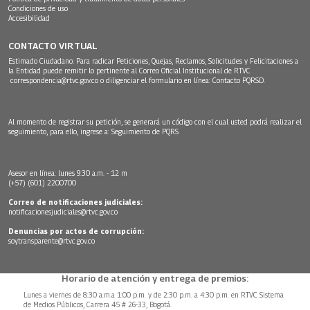
Condiciones de uso
Accesibilidad
CONTACTO VIRTUAL
Estimado Ciudadano: Para radicar Peticiones, Quejas, Reclamos, Solicitudes y Felicitaciones a
la Entidad puede remitir lo pertinente al Correo Oficial Institucional de RTVC
correspondencia@rtvc.gov.co
o diligenciar el formulario en línea:
Contacto PQRSD.
Al momento de registrar su petición, se generará un código con el cual usted podrá realizar el
seguimiento, para ello, ingrese a:
Seguimiento de PQRS
Asesor en línea: lunes 9:30 a.m. - 12 m
(+57) (601) 2200700
Correo de notificaciones judiciales:
notificacionesjudiciales@rtvc.gov.co
Denuncias por actos de corrupción:
soytransparente@rtvc.gov.co
Horario de atención y entrega de premios:
Lunes a viernes de 8:30 a.m.a 1:00 p.m. y de 2:30 p.m. a 4:30 p.m. en RTVC Sistema
de Medios Públicos, Carrera 45 # 26-33, Bogotá.