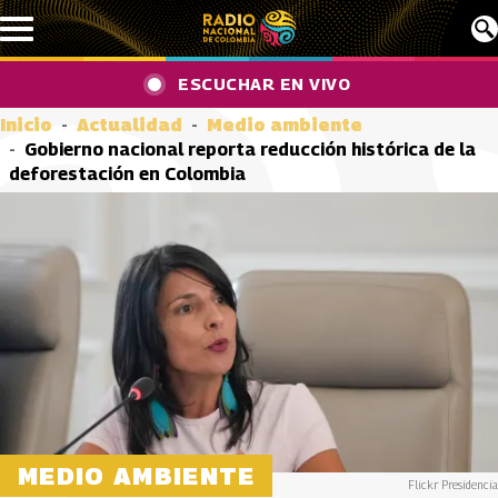
Pasar al contenido principal
ESCUCHAR EN VIVO
Inicio
Actualidad
Medio ambiente
Gobierno nacional reporta reducción histórica de la
deforestación en Colombia
MEDIO AMBIENTE
Flickr Presidencia