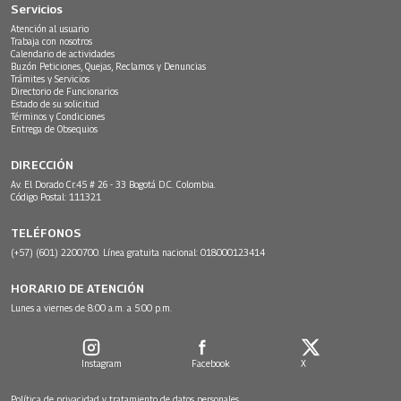
Servicios
Atención al usuario
Trabaja con nosotros
Calendario de actividades
Buzón Peticiones, Quejas, Reclamos y Denuncias
Trámites y Servicios
Directorio de Funcionarios
Estado de su solicitud
Términos y Condiciones
Entrega de Obsequios
DIRECCIÓN
Av. El Dorado Cr.45 # 26 - 33 Bogotá D.C. Colombia.
Código Postal: 111321
TELÉFONOS
(+57) (601) 2200700. Línea gratuita nacional: 018000123414
HORARIO DE ATENCIÓN
Lunes a viernes de 8:00 a.m. a 5:00 p.m.
Instagram
Facebook
X
Política de privacidad y tratamiento de datos personales