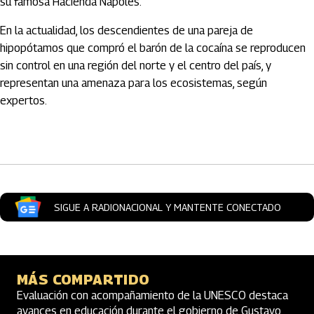
su famosa Hacienda Nápoles.
En la actualidad, los descendientes de una pareja de
hipopótamos que compró el barón de la cocaína se reproducen
sin control en una región del norte y el centro del país, y
representan una amenaza para los ecosistemas, según
expertos.
Artículos Player
SIGUE A RADIONACIONAL Y MANTENTE CONECTADO
MÁS COMPARTIDO
Evaluación con acompañamiento de la UNESCO destaca
avances en educación durante el gobierno de Gustavo