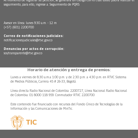
seguimiento, para ello, ingrese a:
Seguimiento de PQRS
Asesor en línea: lunes 9:30 a.m. - 12 m
(+57) (601) 2200700
Correo de notificaciones judiciales:
notificacionesjudiciales@rtvc.gov.co
Denuncias por actos de corrupción:
soytransparente@rtvc.gov.co
Horario de atención y entrega de premios:
Lunes a viernes de 8:30 a.m.a 1:00 p.m. y de 2:30 p.m. a 4:30 p.m. en RTVC Sistema
de Medios Públicos, Carrera 45 # 26-33, Bogotá.
Línea directa Radio Nacional de Colombia: 2200727, Línea Nacional Radio Nacional
de Colombia: 01 8000 118 959. Conmutador RTVC 2200700
Este contenido fue financiado con recursos del Fondo Único de Tecnologías de la
Información y las Comunicaciones de MinTic.