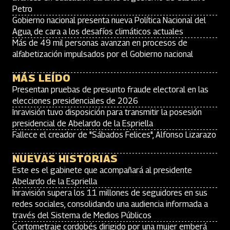
Petro
Gobierno nacional presenta nueva Política Nacional del
Agua, de cara a los desafíos climáticos actuales
Más de 49 mil personas avanzan en procesos de
alfabetización impulsados por el Gobierno nacional
MÁS LEÍDO
Presentan pruebas de presunto fraude electoral en las
elecciones presidenciales de 2026
Inravisión tuvo disposición para transmitir la posesión
presidencial de Abelardo de la Espriella
Fallece el creador de "Sábados Felices", Alfonso Lizarazo
NUEVAS HISTORIAS
Este es el gabinete que acompañará al presidente
Abelardo de la Espriella
Inravisión supera los 11 millones de seguidores en sus
redes sociales, consolidando una audiencia informada a
través del Sistema de Medios Públicos
Cortometraje cordobés dirigido por una mujer emberá