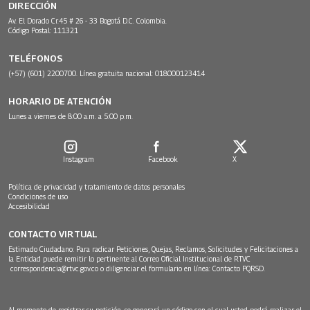
DIRECCIÓN
Av. El Dorado Cr.45 # 26 - 33 Bogotá D.C. Colombia.
Código Postal: 111321
TELÉFONOS
(+57) (601) 2200700. Línea gratuita nacional: 018000123414
HORARIO DE ATENCIÓN
Lunes a viernes de 8:00 a.m. a 5:00 p.m.
Instagram
Facebook
X
Política de privacidad y tratamiento de datos personales
Condiciones de uso
Accesibilidad
CONTACTO VIRTUAL
Estimado Ciudadano: Para radicar Peticiones, Quejas, Reclamos, Solicitudes y Felicitaciones a
la Entidad puede remitir lo pertinente al Correo Oficial Institucional de RTVC
correspondencia@rtvc.gov.co
o diligenciar el formulario en línea:
Contacto PQRSD.
Al momento de registrar su petición, se generará un código con el cual usted podrá realizar el