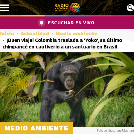
Pasar al contenido principal
ESCUCHAR EN VIVO
Inicio
Actualidad
Medio ambiente
¡Buen viaje! Colombia traslada a 'Yoko', su último
chimpancé en cautiverio a un santuario en Brasil
MEDIO AMBIENTE
Foto de: Bioparque Ukumarí