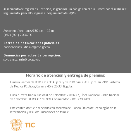
Al momento de registrar su petición, se generará un código con el cual usted podrá realizar el
seguimiento, para ello, ingrese a:
Seguimiento de PQRS
Asesor en línea: lunes 9:30 a.m. - 12 m
(+57) (601) 2200700
Correo de notificaciones judiciales:
notificacionesjudiciales@rtvc.gov.co
Denuncias por actos de corrupción:
soytransparente@rtvc.gov.co
Horario de atención y entrega de premios:
Lunes a viernes de 8:30 a.m.a 1:00 p.m. y de 2:30 p.m. a 4:30 p.m. en RTVC Sistema
de Medios Públicos, Carrera 45 # 26-33, Bogotá.
Línea directa Radio Nacional de Colombia: 2200727, Línea Nacional Radio Nacional
de Colombia: 01 8000 118 959. Conmutador RTVC 2200700
Este contenido fue financiado con recursos del Fondo Único de Tecnologías de la
Información y las Comunicaciones de MinTic.