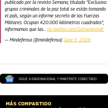
publicado por la revista Semana, titulado “Exclusivo:
grupos criminales de la paz total se están tomando
el país, según un informe secreto de las Fuerzas
Militares. Ocupan 420.000 kilómetros cuadrados”,
informamos que las…
pic.twitter.com/SvtmmpHmdr
— Mindefensa (@mindefensa)
June 9, 2026
Artículos Player
SIGUE A RADIONACIONAL Y MANTENTE CONECTADO
MÁS COMPARTIDO