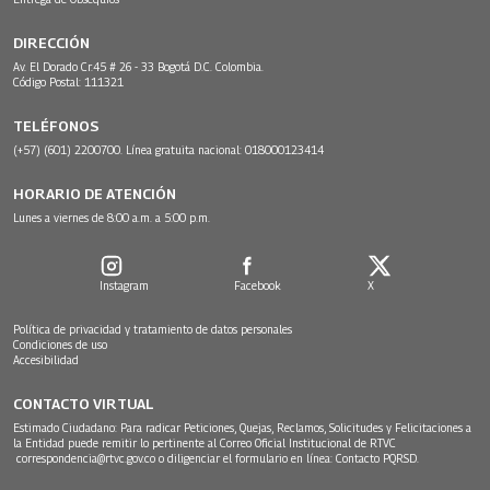
DIRECCIÓN
Av. El Dorado Cr.45 # 26 - 33 Bogotá D.C. Colombia.
Código Postal: 111321
TELÉFONOS
(+57) (601) 2200700. Línea gratuita nacional: 018000123414
HORARIO DE ATENCIÓN
Lunes a viernes de 8:00 a.m. a 5:00 p.m.
Instagram
Facebook
X
Política de privacidad y tratamiento de datos personales
Condiciones de uso
Accesibilidad
CONTACTO VIRTUAL
Estimado Ciudadano: Para radicar Peticiones, Quejas, Reclamos, Solicitudes y Felicitaciones a
la Entidad puede remitir lo pertinente al Correo Oficial Institucional de RTVC
correspondencia@rtvc.gov.co
o diligenciar el formulario en línea:
Contacto PQRSD.