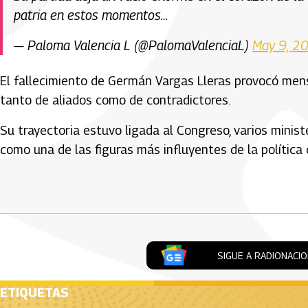
patria en estos momentos…
— Paloma Valencia L (@PalomaValenciaL)
May 9, 2
El fallecimiento de
Germán Vargas Lleras
provocó mensa
tanto de aliados como de contradictores.
Su trayectoria estuvo ligada al Congreso, varios minist
como una de las figuras más influyentes de la política
Artículos Player
SIGUE A RADIONACI
ETIQUETAS