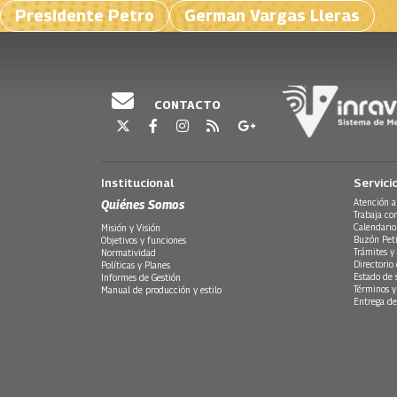
Presidente Petro
German Vargas Lleras
CONTACTO
Institucional
Servici
Quiénes Somos
Atención a
Trabaja co
Calendario
Misión y Visión
Buzón Peti
Objetivos y funciones
Trámites y 
Normatividad
Directorio
Políticas y Planes
Estado de 
Informes de Gestión
Términos y
Manual de producción y estilo
Entrega de