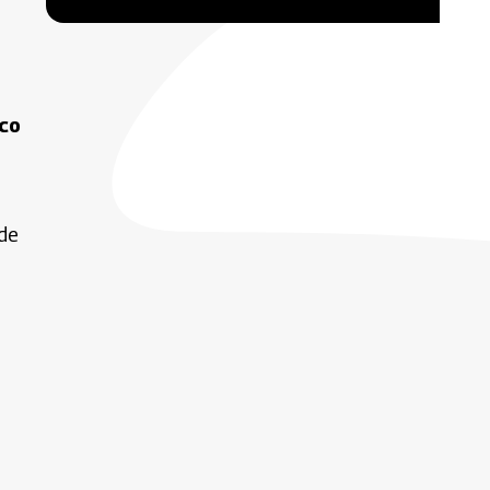
ico
de