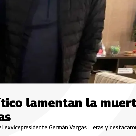
ítico lamentan la muer
as
del exvicepresidente Germán Vargas Lleras y destacaro