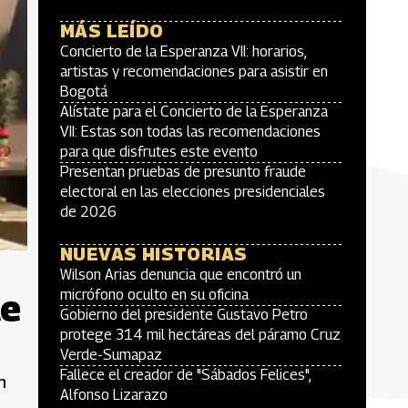
MÁS LEÍDO
Concierto de la Esperanza VII: horarios,
artistas y recomendaciones para asistir en
Bogotá
Alístate para el Concierto de la Esperanza
VII: Estas son todas las recomendaciones
para que disfrutes este evento
Presentan pruebas de presunto fraude
electoral en las elecciones presidenciales
de 2026
NUEVAS HISTORIAS
Wilson Arias denuncia que encontró un
te
micrófono oculto en su oficina
Gobierno del presidente Gustavo Petro
protege 314 mil hectáreas del páramo Cruz
Verde-Sumapaz
Fallece el creador de "Sábados Felices",
n
Alfonso Lizarazo