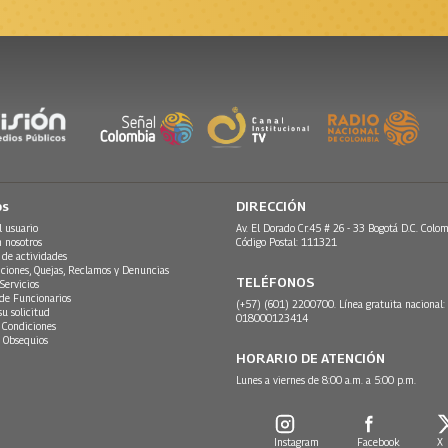
os
DIRECCIÓN
l usuario
Av. El Dorado Cr.45 # 26 - 33 Bogotá D.C. Colom
n nosotros
Código Postal: 111321
 de actividades
ciones, Quejas, Reclamos y Denuncias
TELÉFONOS
Servicios
 de Funcionarios
(+57) (601) 2200700. Línea gratuita nacional:
su solicitud
018000123414
 Condiciones
 Obsequios
HORARIO DE ATENCIÓN
Lunes a viernes de 8:00 a.m. a 5:00 p.m.
Instagram
Facebook
X