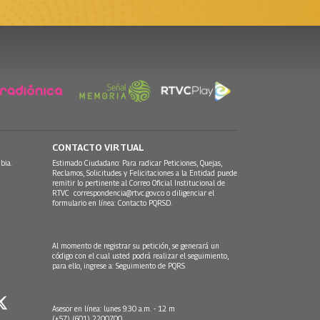
CONTACTO VIRTUAL
bia.
Estimado Ciudadano: Para radicar Peticiones, Quejas,
Reclamos, Solicitudes y Felicitaciones a la Entidad puede
remitir lo pertinente al Correo Oficial Institucional de
RTVC
correspondencia@rtvc.gov.co
o diligenciar el
formulario en línea:
Contacto PQRSD.
Al momento de registrar su petición, se generará un
código con el cual usted podrá realizar el seguimiento,
para ello, ingrese a:
Seguimiento de PQRS
Asesor en línea: lunes 9:30 a.m. - 12 m
(+57) (601) 2200700