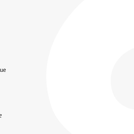
que
e