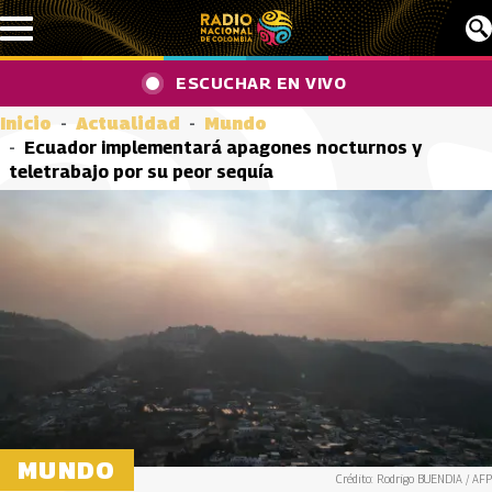
Pasar al contenido principal
ESCUCHAR EN VIVO
Inicio
Actualidad
Mundo
Ecuador implementará apagones nocturnos y
teletrabajo por su peor sequía
MUNDO
Crédito: Rodrigo BUENDIA / AFP