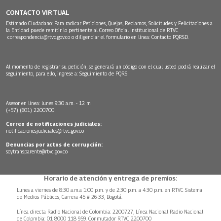
CONTACTO VIRTUAL
Estimado Ciudadano: Para radicar Peticiones, Quejas, Reclamos, Solicitudes y Felicitaciones a
la Entidad puede remitir lo pertinente al Correo Oficial Institucional de RTVC
correspondencia@rtvc.gov.co
o diligenciar el formulario en línea:
Contacto PQRSD.
Al momento de registrar su petición, se generará un código con el cual usted podrá realizar el
seguimiento, para ello, ingrese a:
Seguimiento de PQRS
Asesor en línea: lunes 9:30 a.m. - 12 m
(+57) (601) 2200700
Correo de notificaciones judiciales:
notificacionesjudiciales@rtvc.gov.co
Denuncias por actos de corrupción:
soytransparente@rtvc.gov.co
Horario de atención y entrega de premios:
Lunes a viernes de 8:30 a.m.a 1:00 p.m. y de 2:30 p.m. a 4:30 p.m. en RTVC Sistema
de Medios Públicos, Carrera 45 # 26-33, Bogotá.
Línea directa Radio Nacional de Colombia: 2200727, Línea Nacional Radio Nacional
de Colombia: 01 8000 118 959. Conmutador RTVC 2200700