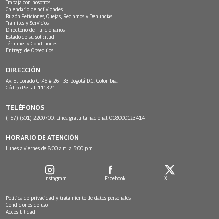
Trabaja con nosotros
Calendario de actividades
Buzón Peticiones, Quejas, Reclamos y Denuncias
Trámites y Servicios
Directorio de Funcionarios
Estado de su solicitud
Términos y Condiciones
Entrega de Obsequios
DIRECCIÓN
Av. El Dorado Cr.45 # 26 - 33 Bogotá D.C. Colombia.
Código Postal: 111321
TELÉFONOS
(+57) (601) 2200700. Línea gratuita nacional: 018000123414
HORARIO DE ATENCIÓN
Lunes a viernes de 8:00 a.m. a 5:00 p.m.
Instagram
Facebook
X
Política de privacidad y tratamiento de datos personales
Condiciones de uso
Accesibilidad