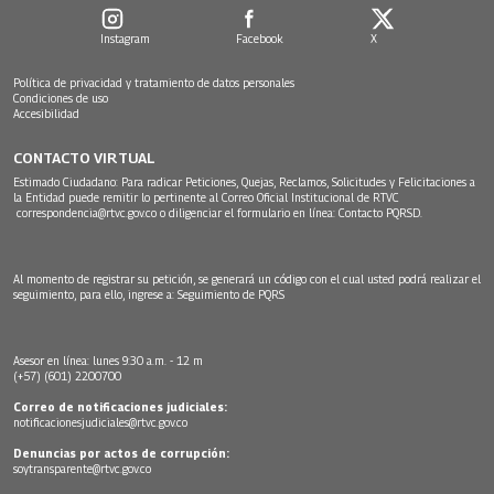
Instagram
Facebook
X
Política de privacidad y tratamiento de datos personales
Condiciones de uso
Accesibilidad
CONTACTO VIRTUAL
Estimado Ciudadano: Para radicar Peticiones, Quejas, Reclamos, Solicitudes y Felicitaciones a
la Entidad puede remitir lo pertinente al Correo Oficial Institucional de RTVC
correspondencia@rtvc.gov.co
o diligenciar el formulario en línea:
Contacto PQRSD.
Al momento de registrar su petición, se generará un código con el cual usted podrá realizar el
seguimiento, para ello, ingrese a:
Seguimiento de PQRS
Asesor en línea: lunes 9:30 a.m. - 12 m
(+57) (601) 2200700
Correo de notificaciones judiciales:
notificacionesjudiciales@rtvc.gov.co
Denuncias por actos de corrupción:
soytransparente@rtvc.gov.co