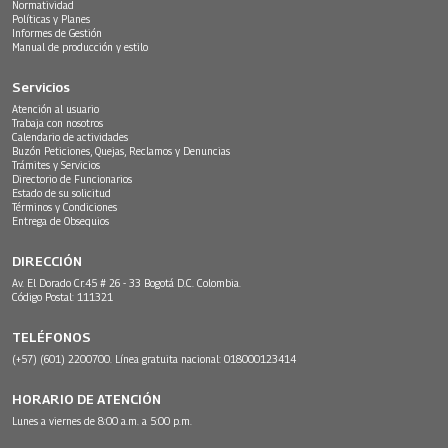
Normatividad
Políticas y Planes
Informes de Gestión
Manual de producción y estilo
Servicios
Atención al usuario
Trabaja con nosotros
Calendario de actividades
Buzón Peticiones, Quejas, Reclamos y Denuncias
Trámites y Servicios
Directorio de Funcionarios
Estado de su solicitud
Términos y Condiciones
Entrega de Obsequios
DIRECCIÓN
Av. El Dorado Cr.45 # 26 - 33 Bogotá D.C. Colombia.
Código Postal: 111321
TELÉFONOS
(+57) (601) 2200700. Línea gratuita nacional: 018000123414
HORARIO DE ATENCIÓN
Lunes a viernes de 8:00 a.m. a 5:00 p.m.